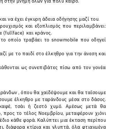
 στην μνήμη όλων για πολύ καιρό.
αι να έχει έγκυρη άδεια οδήγησης μαζί του.
 ρουχισμός και εξοπλισμός που περιλαμβάνει:
(fullface) και κράνος.
 το οποίο τραβάει το snowmobile που οδηγεί
αζί με το παιδί στο έλκηθρο για την άνεση και
κάθονται ως συνεπιβάτες πίσω από τον γονέα
ράνδων , όπου θα χαϊδέψουμε και θα ταΐσουμε
σουμε έλκηθρο με ταράνδους μέσα στο δάσος.
αφέ, τσάι ή ζεστό χυμό. Αμέσως μετά θα
, προς το τέλος Νοεμβρίου, μεταφέρουν χιόνι
χέδιο κάθε φορά. Καλύπτει μια έκταση περίπου
πι, διάφορα κτίρια και γλυπτά, όλα φτιαγμένα