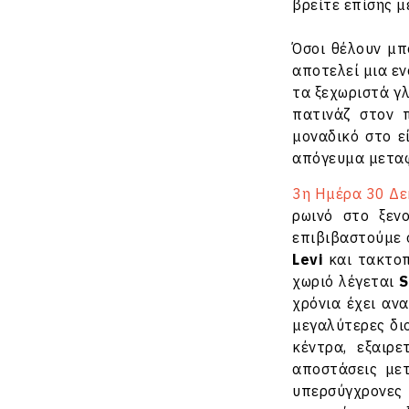
βρείτε επίσης μ
Όσοι θέλουν μ
αποτελεί μια ε
τα ξεχωριστά γλ
πατινάζ στον π
μοναδικό στο ε
απόγευμα μεταφ
3η Ημέρα 30 Δεκ
ρωινό στο ξεν
επιβιβαστούμε 
Levi
και τακτοπ
χωριό λέγεται
S
χρόνια έχει αν
μεγαλύτερες διο
κέντρα, εξαιρ
αποστάσεις μετ
υπερσύγχρονες