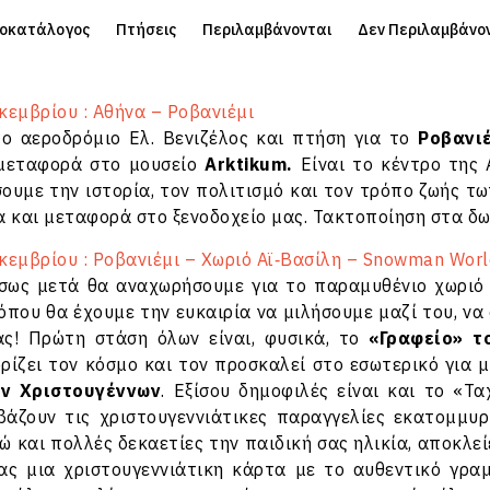
μοκατάλογος
Πτήσεις
Περιλαμβάνονται
Δεν Περιλαμβάνο
κεμβρίου : Αθήνα – Ροβανιέμι
ο αεροδρόμιο Ελ. Βενιζέλος και πτήση για το
Ροβανι
μεταφορά στο μουσείο
Arktikum.
Είναι το κέντρο της 
ουμε την ιστορία, τον πολιτισμό και τον τρόπο ζωής τ
 και μεταφορά στο ξενοδοχείο μας. Τακτοποίηση στα δω
εμβρίου : Ροβανιέμι – Χωριό Αϊ‑Βασίλη – Snowman Worl
έσως μετά θα αναχωρήσουμε για το παραμυθένιο χωρι
 όπου θα έχουμε την ευκαιρία να μιλήσουμε μαζί του, ν
ς! Πρώτη στάση όλων είναι, φυσικά, το
«Γραφείο» τ
ρίζει τον κόσμο και τον προσκαλεί στο εσωτερικό για 
ν Χριστουγέννων
. Εξίσου δημοφιλές είναι και το «Τα
βάζουν τις χριστουγεννιάτικες παραγγελίες εκατομμυρ
ώ και πολλές δεκαετίες την παιδική σας ηλικία, αποκλε
ας μια χριστουγεννιάτικη κάρτα με το αυθεντικό γρ