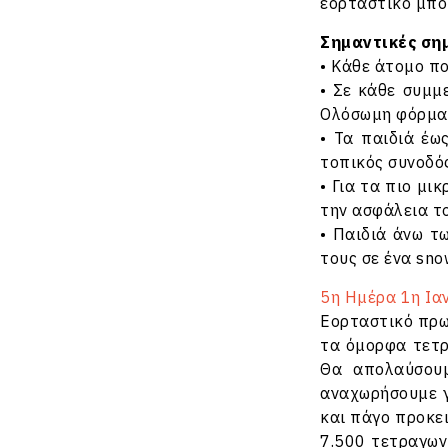
εορταστικό μπο
Σημαντικές σημ
• Κάθε άτομο πο
• Σε κάθε συμμ
Ολόσωμη φόρμα, 
• Τα παιδιά έω
τοπικός συνοδός
• Για τα πιο μι
την ασφάλεια το
• Παιδιά άνω τ
τους σε ένα sno
5η Ημέρα 1η Ιαν
Εορταστικό πρω
τα όμορφα τετ
Θα απολαύσουμ
αναχωρήσουμε 
και πάγο προκει
7.500 τετραγωνι