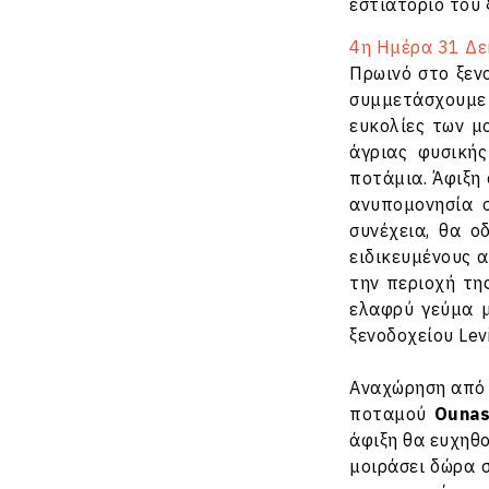
εστιατόριο του 
4η Ημέρα 31 Δε
Πρωινό στο ξεν
συμμετάσχουμε
ευκολίες των μ
άγριας φυσική
ποτάμια. Άφιξη
ανυπομονησία 
συνέχεια, θα 
ειδικευμένους 
την περιοχή τ
ελαφρύ γεύμα μ
ξενοδοχείου Lev
Αναχώρηση από 
ποταμού
Ounas
άφιξη θα ευχηθο
μοιράσει δώρα 