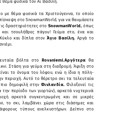
ε θέμα φυσικά τον Αϊ Βασίλη.
 με θέμα φυσικά τα Χριστούγεννα, το οποίο
Επίσκεψη στο SnowmanWorld, για να θαυμάσετε
 τις δραστηριότητες στο
SnowmanWorld,
όπως
 και τσουλήθρες πάγου! Γεύμα στο, ένα και
 Κύκλο και δίπλα στον
Άγιο Βασίλη.
Αργά το
νιέμι.
ελευταία βόλτα στο
Rovaniemi.Αργότερα
θα
vi. Στάση για γεύμα στη διαδρομή. Άφιξη στο
ίναι το όνομα του λόφου, ενώ η ίδια η πόλη-
ην περιοχή. Αυτό το θέρετρο σκι τα τελευταία
ι πιο δημοφιλή στην
Φινλανδία.
Φιλοξενεί τις
τά την περίοδο των γιορτών), αρκετά νυχτερινά
ριοχή αρκετά συγκεντρωμένη και σε μικρές
i, το σκι, λαμβάνει χώρα στις διάσημες και
ιάφορους τύπους ανελκυστήρων. Δείπνο στο