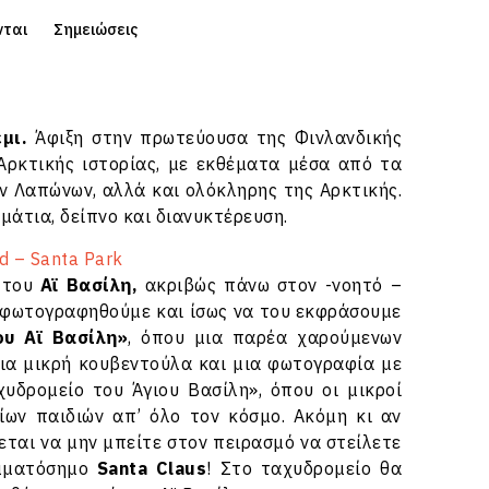
νται
Σημειώσεις
έμι.
Άφιξη στην πρωτεύουσα της Φινλανδικής
Αρκτικής ιστορίας, με εκθέματα μέσα από τα
ων Λαπώνων, αλλά και ολόκληρης της Αρκτικής.
μάτια, δείπνο και διανυκτέρευση.
d – Santa Park
ό του
Αϊ
Βασίλη,
ακριβώς πάνω στον -νοητό –
α φωτογραφηθούμε και ίσως να του εκφράσουμε
ου Αϊ Βασίλη»
, όπου μια παρέα χαρούμενων
μια μικρή κουβεντούλα και μια φωτογραφία με
χυδρομείο του Άγιου Βασίλη», όπου οι μικροί
ίων παιδιών απ’ όλο τον κόσμο. Ακόμη κι αν
ίεται να μην μπείτε στον πειρασμό να στείλετε
αμματόσημο
Santa Claus
! Στο ταχυδρομείο θα