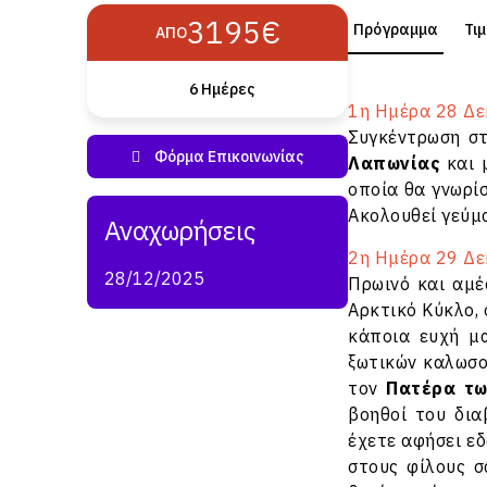
3195€
Πρόγραμμα
Τι
ΑΠΌ
6 Ημέρες
1η Ημέρα 28 Δε
Συγκέντρωση στ
Λαπωνίας
και 
οποία θα γνωρίσ
Ακολουθεί γεύμα
2η Ημέρα 29 Δεκ
28/12/2025
Πρωινό και αμ
Αρκτικό Κύκλο,
κάποια ευχή μα
ξωτικών καλωσο
τον
Πατέρα τω
βοηθοί του δια
έχετε αφήσει εδ
στους φίλους σ