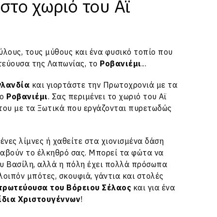
στο χωριό του Αϊ
ύλους, τους μύθους και ένα φυσικό τοπίο που
ωτεύουσα της Λαπωνίας, το
Ροβανιέμι
...
νλανδία
και γιορτάστε την Πρωτοχρονιά με τα
το
Ροβανιέμι
. Σας περιμένει το χωριό του Αϊ
 του με τα Ξωτικά που εργάζονται πυρετωδώς
νες λίμνες ή χαθείτε στα χιονισμένα δάση
ραβούν το έλκηθρό σας. Μπορεί τα φώτα να
ου Βασίλη, αλλά η πόλη έχει πολλά πρόσωπα
λοιπόν μπότες, σκουφιά, γάντια και στολές
πρωτεύουσα του
Βόρειου Σέλαος
και για ένα
ίδια Χριστουγέννων
!