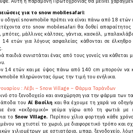
υφέ. Αυτή η παραμονή Πρωτοχρονιάς θα μείνει χαραγμένη
ειώσεις για το snow mobilesafari:
υ οδηγεί snowmobile πρέπει να είναι πάνω από 18 ετών κ
ετέχοντα στο snow mobilesafari θα δοθεί απαραίτητος
μπότες, μάλλινες κάλτσες, γάντια, κασκόλ, μπαλακλάβα 
ς 14 ετών για λόγους ασφαλείας κάθονται σε έλκηθρο
.
κρά παιδιά συνιστάται ένας από τους γονείς να κάθεται μ
υ.
ων 14 ετών και με ύψος πάνω από 140 cm μπορούν να 
wmobile πληρώνοντας όμως την τιμή του ενήλικα.
ουαρίου : Λέβι – Snow Village – Φάρμα Ταράνδων
ινό στο ξενοδοχείο και αναχώρηση για την φάρμα των τα
ράποδα του
Αϊ Βασίλη
και θα έχουμε τη χαρά να οδηγή
ε ένα «εκδρομικό» γεύμα γύρω από τη φωτιά με κ
για το
Snow Village.
Περίπου χίλια φορτηγά κάθε χρόνο
μένου να χτιστεί το χωριό, με διαφορετικό τρόπο και σ
κών χιλιομέτρων με εστιατόρια, μπαρ, ξενοδοχείο, λόμ