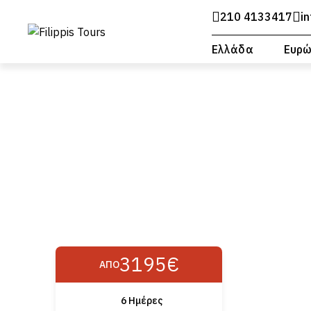
210 4133417
i
Ελλάδα
Ευρ
3195€
ΑΠΌ
6 Ημέρες