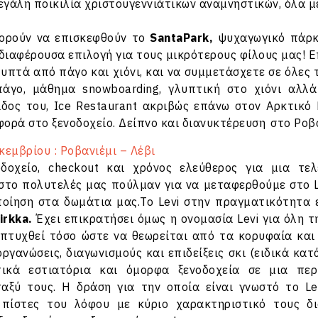
εγάλη ποικιλία χριστουγεννιάτικων αναμνηστικών, όλα μ
πορούν να επισκεφθούν το
SantaPark,
ψυχαγωγικό πάρκο
νδιαφέρουσα επιλογή για τους μικρότερους φίλους μας! 
υπτά από πάγο και χιόνι, και να συμμετάσχετε σε όλες
άγο, μάθημα snowboarding, γλυπτική στο χιόνι αλλά
ίδος του, Ice Restaurant ακριβώς επάνω στον Αρκτικό
ορά στο ξενοδοχείο. Δείπνο και διανυκτέρευση στο Ροβα
εμβρίου : Ροβανιέμι – Λέβι
οδοχείο, checkout και χρόνος ελεύθερος για μια τ
στο πολυτελές μας πούλμαν για να μεταφερθούμε στο Le
οίηση στα δωμάτια μας.Το Levi στην πραγματικότητα ε
irkka.
Έχει επικρατήσει όμως η ονομασία Levi για όλη τ
απτυχθεί τόσο ώστε να θεωρείται από τα κορυφαία κα
ργανώσεις, διαγωνισμούς και επιδείξεις σκι (ειδικά κα
ετικά εστιατόρια και όμορφα ξενοδοχεία σε μια πε
αξύ τους. Η δράση για την οποία είναι γνωστό το Lev
 πίστες του λόφου με κύριο χαρακτηριστικό τους δ