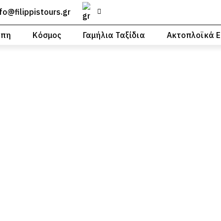
nfo@filippistours.gr
ώπη
Κόσμος
Γαμήλια Ταξίδια
Ακτοπλοϊκά Ε