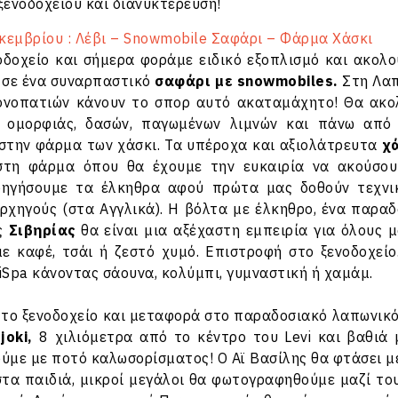
ξενοδοχείου και διανυκτέρευση!
κεμβρίου : Λέβι – Snowmobile Σαφάρι – Φάρμα Χάσκι
οδοχείο και σήμερα φοράμε ειδικό εξοπλισμό και ακολ
 σε ένα συναρπαστικό
σαφάρι με snowmobiles.
Στη Λαπω
ονοπατιών κάνουν το σπορ αυτό ακαταμάχητο! Θα ακο
ς ομορφιάς, δασών, παγωμένων λιμνών και πάνω από 
 στην φάρμα των χάσκι. Τα υπέροχα και αξιολάτρευτα
χ
στη φάρμα όπου θα έχουμε την ευκαιρία να ακούσουμ
οδηγήσουμε τα έλκηθρα αφού πρώτα μας δοθούν τεχνι
αρχηγούς (στα Αγγλικά). Η βόλτα με έλκηθρο, ένα παρ
ης
Σιβηρίας
θα είναι μια αξέχαστη εμπειρία για όλους 
ε καφέ, τσάι ή ζεστό χυμό. Επιστροφή στο ξενοδοχεί
iSpa κάνοντας σάουνα, κολύμπι, γυμναστική ή χαμάμ.
το ξενοδοχείο και μεταφορά στο παραδοσιακό λαπωνικό ε
joki,
8 χιλιόμετρα από το κέντρο του Levi και βαθιά 
ύμε με ποτό καλωσορίσματος! Ο Αϊ Βασίλης θα φτάσει με
στα παιδιά, μικροί μεγάλοι θα φωτογραφηθούμε μαζί το