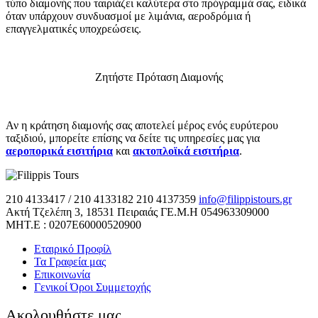
τύπο διαμονής που ταιριάζει καλύτερα στο πρόγραμμά σας, ειδικά
όταν υπάρχουν συνδυασμοί με λιμάνια, αεροδρόμια ή
επαγγελματικές υποχρεώσεις.
Ζητήστε Πρόταση Διαμονής
Αν η κράτηση διαμονής σας αποτελεί μέρος ενός ευρύτερου
ταξιδιού, μπορείτε επίσης να δείτε τις υπηρεσίες μας για
αεροπορικά εισιτήρια
και
ακτοπλοϊκά εισιτήρια
.
210 4133417 / 210 4133182
210 4137359
info@filippistours.gr
Ακτή Τζελέπη 3, 18531 Πειραιάς
ΓΕ.Μ.Η 054963309000
ΜΗΤ.Ε : 0207Ε60000520900
Εταιρικό Προφίλ
Τα Γραφεία μας
Επικοινωνία
Γενικοί Όροι Συμμετοχής
Ακολουθήστε μας…