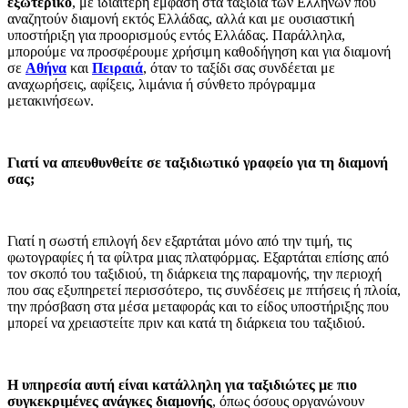
εξωτερικό
, με ιδιαίτερη έμφαση στα ταξίδια των Ελλήνων που
αναζητούν διαμονή εκτός Ελλάδας, αλλά και με ουσιαστική
υποστήριξη για προορισμούς εντός Ελλάδας. Παράλληλα,
μπορούμε να προσφέρουμε χρήσιμη καθοδήγηση και για διαμονή
σε
Αθήνα
και
Πειραιά
, όταν το ταξίδι σας συνδέεται με
αναχωρήσεις, αφίξεις, λιμάνια ή σύνθετο πρόγραμμα
μετακινήσεων.
Γιατί να απευθυνθείτε σε ταξιδιωτικό γραφείο για τη διαμονή
σας;
Γιατί η σωστή επιλογή δεν εξαρτάται μόνο από την τιμή, τις
φωτογραφίες ή τα φίλτρα μιας πλατφόρμας. Εξαρτάται επίσης από
τον σκοπό του ταξιδιού, τη διάρκεια της παραμονής, την περιοχή
που σας εξυπηρετεί περισσότερο, τις συνδέσεις με πτήσεις ή πλοία,
την πρόσβαση στα μέσα μεταφοράς και το είδος υποστήριξης που
μπορεί να χρειαστείτε πριν και κατά τη διάρκεια του ταξιδιού.
Η υπηρεσία αυτή είναι κατάλληλη για ταξιδιώτες με πιο
συγκεκριμένες ανάγκες διαμονής
, όπως όσους οργανώνουν