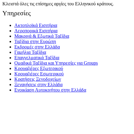
Κλειστά όλες τις επίσημες αργίες του Ελληνικού κράτους.
Yπηρεσίες
Ακτοπλοϊκά Εισιτήρια
Αεροπορικά Εισιτήρια
Μακρινά & Εξωτικά Ταξίδια
Ταξίδια στην Ευρώπη
Εκδρομές στην Ελλάδα
Γαμήλια Ταξίδια
Επαγγελματικά Ταξίδια
Ομαδικά Ταξίδια και Υπηρεσίες για Groups
Κρουαζιέρες Εξωτερικού
Κρουαζιέρες Εσωτερικού
Κρατήσεις Ξενοδοχείων
Ξεναγήσεις στην Ελλάδα
Ενοικίαση Αυτοκινήτου στην Ελλάδα