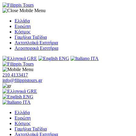
Ελλάδα
Ευρώπη
Κόσμος
Γαμήλια Ταξίδια
Ακτοπλοϊκά Εισιτήρια
Αεροπορικά Εισιτήρια
GRE
ENG
ITA
210 4133417
info@filippistours.gr
GRE
ENG
ITA
Ελλάδα
Ευρώπη
Κόσμος
Γαμήλια Ταξίδια
Ακτοπλοϊκά Εισιτήρια