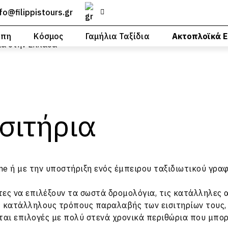
nfo@filippistours.gr
ώπη
Κόσμος
Γαμήλια Ταξίδια
Ακτοπλοϊκά Ε
σιτήρια
ne ή με την υποστήριξη ενός έμπειρου
ταξιδιωτικού γρα
ες να επιλέξουν τα σωστά δρομολόγια, τις κατάλληλες α
ς κατάλληλους τρόπους παραλαβής των εισιτηρίων τους,
αι επιλογές με πολύ στενά χρονικά περιθώρια που μπορ