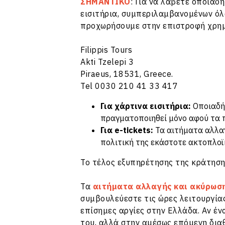
ΣΗΜΑΝΤΙΚΟ
: Για να λάβετε οποια
εισιτήρια, συμπεριλαμβανομένων όλ
προχωρήσουμε στην επιστροφή χρη
Filippis Tours
Akti Tzelepi 3
Piraeus, 18531, Greece.
Tel 0030 210 41 33 417
Για χάρτινα εισιτήρια:
Οποιαδήπ
πραγματοποιηθεί μόνο αφού τα π
Για e-tickets:
Τα αιτήματα αλλαγ
πολιτική της εκάστοτε ακτοπλοϊκ
Το τέλος εξυπηρέτησης της κράτηση
Τα
αιτήματα αλλαγής και ακύρωσ
συμβουλεύεστε τις ώρες λειτουργίας
επίσημες αργίες στην Ελλάδα. Αν έν
του, αλλά στην αμέσως επόμενη διαθ