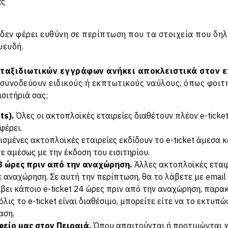
ας
 δεν φέρει ευθύνη σε περίπτωση που τα στοιχεία που δη
ψευδή.
 ταξιδιωτικών εγγράφων ανήκει αποκλειστικά στον 
υνοδεύουν ειδικούς ή εκπτωτικούς ναύλους, όπως φοιτητ
σιτήριά σας;
ts).
Όλες οι ακτοπλοϊκές εταιρείες διαθέτουν πλέον e-ticket
φέρει.
σμένες ακτοπλοϊκές εταιρείες εκδίδουν το e-ticket άμεσα κ
ε αμέσως με την έκδοση του εισιτηρίου.
8 ώρες πριν από την αναχώρηση.
Άλλες ακτοπλοϊκές εταιρ
 αναχώρηση. Σε αυτή την περίπτωση, θα το λάβετε με email 
άβει κάποιο e-ticket 24 ώρες πριν από την αναχώρηση, παρ
όλις το e-ticket είναι διαθέσιμο, μπορείτε είτε να το εκτυπώ
αση.
φείο μας στον Πειραιά.
Όπου απαιτούνται ή προτιμώνται χά