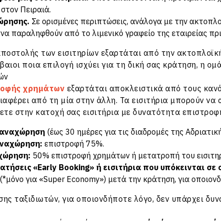
στον Πειραιά.
ώρησης.
Σε ορισμένες περιπτώσεις, ανάλογα με την ακτοπλο
ν να παραληφθούν από το λιμενικό γραφείο της εταιρείας πρ
ποστολής των εισιτηρίων εξαρτάται από την ακτοπλοϊκή 
έβαιοι ποια επιλογή ισχύει για τη δική σας κράτηση, η ο
ών
ροφής χρημάτων
εξαρτάται αποκλειστικά από τους κανό
διαφέρει από τη μία στην άλλη. Τα εισιτήρια μπορούν ν
ετε στην κατοχή σας εισιτήρια με δυνατότητα επιστροφ
ν αναχώρηση
(έως 30 ημέρες για τις διαδρομές της Αδριατι
αναχώρηση:
επιστροφή 75%.
χώρηση:
50% επιστροφή χρημάτων ή μετατροπή του εισιτη
ατήσεις «Early Booking» ή εισιτήρια που υπόκεινται σ
(*μόνο για «Super Economy») μετά την κράτηση, για οποιον
σης ταξιδιωτών, για οποιονδήποτε λόγο, δεν υπάρχει δ