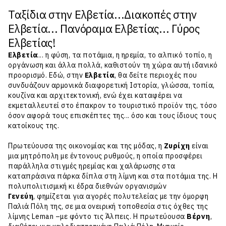
Ταξίδια στην Ελβετία...Διακοπές στην
Ελβετία... Πανόραμα Ελβετίας... Γύρος
Ελβετίας!
Ελβετία
... η φύση, τα ποτάμια, η ηρεμία, το αλπικό τοπίο, η
οργάνωση και άλλα πολλά, καθιστούν τη χώρα αυτή ιδανικό
προορισμό. Εδώ, στην
Ελβετία
, θα δείτε περιοχές που
συνδυάζουν αρμονικά διαφορετική Ιστορία, γλώσσα, τοπία,
κουζίνα και αρχιτεκτονική, ενώ έχει καταφέρει να
εκμεταλλευτεί στο έπακρον το τουριστικό προϊόν της, τόσο
όσον αφορά τους επισκέπτες της... όσο και τους ίδιους τους
κατοίκους της.
Πρωτεύουσα της οικονομίας και της μόδας, η
Ζυρίχη
είναι
μια μητρόπολη με έντονους ρυθμούς, η οποία προσφέρει
παράλληλα στιγμές ηρεμίας και χαλάρωσης στα
καταπράσινα πάρκα δίπλα στη λίμνη και στα ποτάμια της. Η
πολυπολιτισμική κι έδρα διεθνών οργανισμών
Γενεύη
, φημίζεται για αγορές πολυτελείας με την όμορφη
Παλιά Πόλη της, σε μια ονειρική τοποθεσία στις όχθες της
λίμνης Leman –με φόντο τις Άλπεις. Η πρωτεύουσα
Βέρνη
,