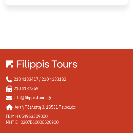
210 4133417 / 210 4133182
210 4137359
info@filippistours.gr
Ακτή Τζελέπη 3, 18531 Πειραιάς
ΓΕ.Μ.Η 054963309000
ΜΗΤ.Ε : 0207Ε60000520900