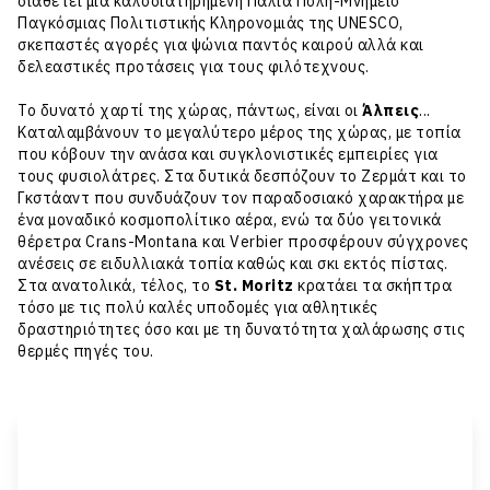
διαθέτει μια καλοδιατηρημένη Παλιά Πόλη-Μνημείο
Παγκόσμιας Πολιτιστικής Κληρονομιάς της UNESCO,
σκεπαστές αγορές για ψώνια παντός καιρού αλλά και
δελεαστικές προτάσεις για τους φιλότεχνους.
Το δυνατό χαρτί της χώρας, πάντως, είναι οι
Άλπεις
...
Καταλαμβάνουν το μεγαλύτερο μέρος της χώρας, με τοπία
που κόβουν την ανάσα και συγκλονιστικές εμπειρίες για
τους φυσιολάτρες. Στα δυτικά δεσπόζουν το Ζερμάτ και το
Γκστάαντ που συνδυάζουν τον παραδοσιακό χαρακτήρα με
ένα μοναδικό κοσμοπολίτικο αέρα, ενώ τα δύο γειτονικά
θέρετρα Crans-Montana και Verbier προσφέρουν σύγχρονες
ανέσεις σε ειδυλλιακά τοπία καθώς και σκι εκτός πίστας.
Στα ανατολικά, τέλος, το
St. Moritz
κρατάει τα σκήπτρα
τόσο με τις πολύ καλές υποδομές για αθλητικές
δραστηριότητες όσο και με τη δυνατότητα χαλάρωσης στις
θερμές πηγές του.