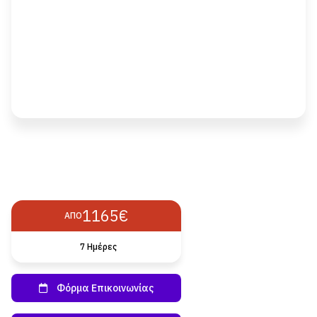
1165€
ΑΠΌ
7 Hμέρες