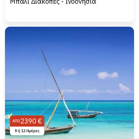
Μπαλί Διακοπές - Ινδονησία
2390 €
ΑΠΌ
8 ή 12 Ημέρες