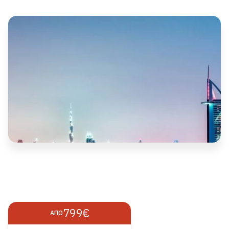
799€
ΑΠΌ