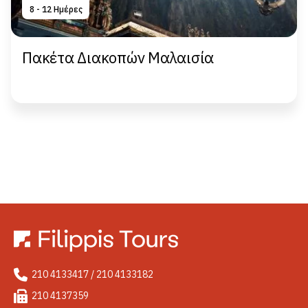
8 - 12 Hμέρες
Πακέτα Διακοπών Μαλαισία
210 4133417 / 210 4133182
210 4137359