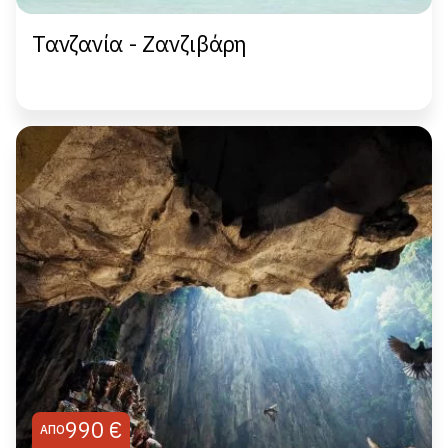
Τανζανία - Ζανζιβάρη
990 €
ΑΠΌ