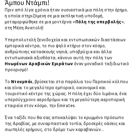
Άμπου Ντάμπι!
Πριν από λίγα χρόνια ήταν ουσιαστικά μια πόλη στην έρημο,
η οποία στηριζόμενη σε μια εκπληκτική υποδομή,
μεταμορφώθηκε σε μια μοντέρνα «
Πόλη της υπερβολής
»,
στη
Μέση Ανατολή
!
Υπερπολυτελή ξενοδοχεία και εντυπωσιακών διαστάσεων
εμπορικά κέντρα, το πιο ψηλό κτήριο στον κόσμο,
ανθρώπινης κατασκευής νησιά, υποβρύχια και άλλα
εντυπωσιακά αξιοθέατα, κάνουν αυτή την πόλη των
Ηνωμένων Αραβικών Εμιράτων
έναν μοναδικό ταξιδιωτικό
προορισμό!
To
Ντουμπάι
, βρίσκεται στα παράλια του Περσικού κόλπου
και είναι το μεγαλύτερο εμπορικό, οικονομικό και
τουριστικό κέντρο της χώρας. Η πόλη έχει δύο λιμάνια, ένα
υπερσύγχρονο αεροδρόμιο και τη μεγαλύτερη αεροπορική
εταιρεία στον κόσμο, την Emirates.
Ένα ταξίδι που θα σας αποκαλύψει το κρυμμένο πρόσωπο
της Αραβίας, με συναρπαστικά τοπία, δροσερές οάσεις και
σιωπηλές ερήμους, στο δρόμο των καραβανιών...