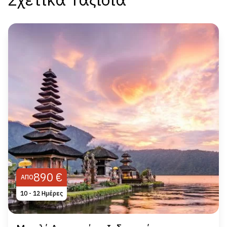
890 €
ΑΠΌ
10 - 12 Hμέρες