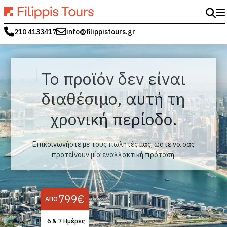
210 4133417
info@filippistours.gr
Το προϊόν δεν είναι
διαθέσιμο, αυτή τη
χρονική περίοδο.
Επικοινωνήστε με τους πωλητές μας, ώστε να σας
προτείνουν μία εναλλακτική πρόταση.
799€
ΑΠΌ
6 & 7 Ημέρες