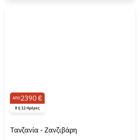
2390 €
ΑΠΌ
8 ή 12 Ημέρες
Τανζανία - Ζανζιβάρη