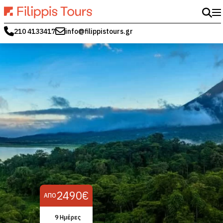
210 4133417
info@filippistours.gr
2490€
ΑΠΌ
9 Ημέρες