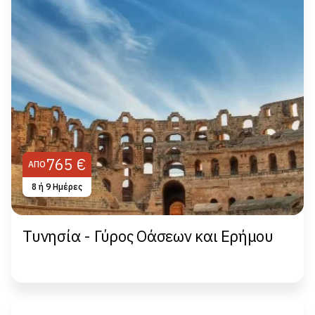
765 €
ΑΠΌ
8 ή 9 Ημέρες
Τυνησία - Γύρος Οάσεων και Ερήμου