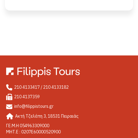
210 4133417 / 210 4133182
210 4137359
info@filippistours.gr
Ακτή Τζελέπη 3, 18531 Πειραιάς
ΓΕ.Μ.Η 054963309000
ΜΗΤ.Ε : 0207Ε60000520900