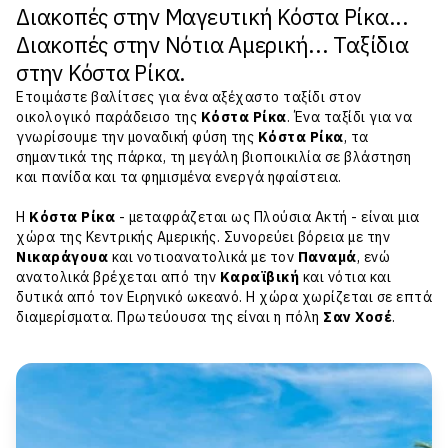
Διακοπές στην Μαγευτική Κόστα Ρίκα...
Διακοπές στην Νότια Αμερική... Ταξίδια
στην Κόστα Ρίκα.
Ετοιμάστε βαλίτσες για ένα αξέχαστο ταξίδι στον
οικολογικό παράδεισο της
Κόστα Ρίκα
. Ένα ταξίδι για να
γνωρίσουμε την μοναδική φύση της
Κόστα Ρίκα
, τα
σημαντικά της πάρκα, τη μεγάλη βιοποικιλία σε βλάστηση
και πανίδα και τα φημισμένα ενεργά ηφαίστεια.
Η
Κόστα Ρίκα
- μεταφράζεται ως Πλούσια Ακτή - είναι μια
χώρα της Κεντρικής Αμερικής. Συνορεύει βόρεια με την
Νικαράγουα
και νοτιοανατολικά με τον
Παναμά
, ενώ
ανατολικά βρέχεται από την
Καραϊβική
και νότια και
δυτικά από τον Ειρηνικό ωκεανό. Η χώρα χωρίζεται σε επτά
διαμερίσματα. Πρωτεύουσα της είναι η πόλη
Σαν Χοσέ
.