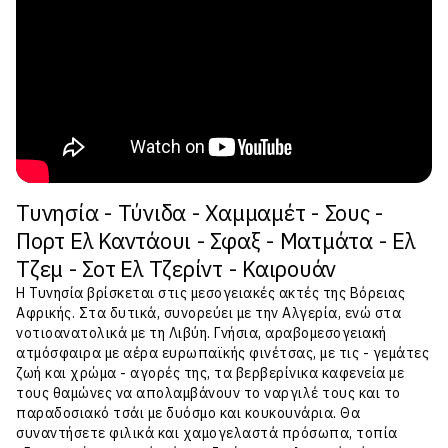
Τυνησία - Τύνιδα - Χαμμαμέτ - Σους -
Πορτ Ελ Καντάουι - Σφαξ - Ματμάτα - Ελ
Τζεμ - Σοτ Ελ Τζερίντ - Καιρουάν
Η Τυνησία βρίσκεται στις μεσογειακές ακτές της Βόρειας
Αφρικής. Στα δυτικά, συνορεύει με την Αλγερία, ενώ στα
νοτιοανατολικά με τη Λιβύη. Γνήσια, αραβομεσογειακή
ατμόσφαιρα με αέρα ευρωπαϊκής φινέτσας, με τις - γεμάτες
ζωή και χρώμα - αγορές της, τα βερβερίνικα καφενεία με
τους θαμώνες να απολαμβάνουν το ναργιλέ τους και το
παραδοσιακό τσάι με δυόσμο και κουκουνάρια. Θα
συναντήσετε φιλικά και χαμογελαστά πρόσωπα, τοπία