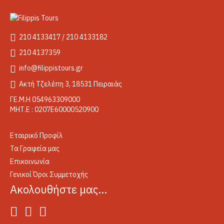
210 4133417 / 210 4133182
210 4137359
info@filippistours.gr
Ακτή Τζελέπη 3, 18531 Πειραιάς
ΓΕ.Μ.Η 054963309000
ΜΗΤ.Ε : 0207Ε60000520900
Εταιρικό Προφίλ
Τα Γραφεία μας
Επικοινωνία
Γενικοί Όροι Συμμετοχής
Ακολουθήστε μας…