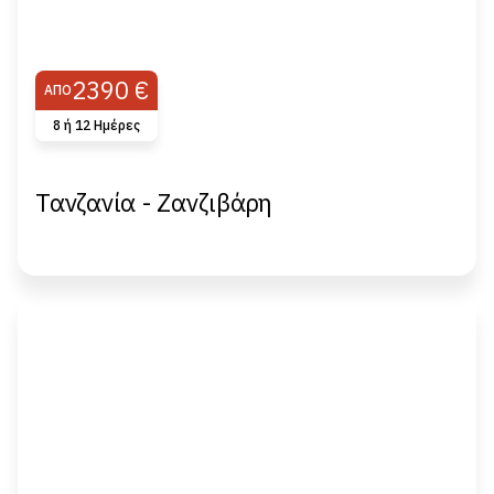
2390 €
ΑΠΌ
8 ή 12 Ημέρες
Τανζανία - Ζανζιβάρη