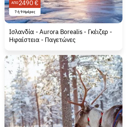
2490 €
ΑΠΌ
7 ή 9 Ημέρες
Ισλανδία - Aurora Borealis - Γκέιζερ -
Ηφαίστεια - Παγετώνες