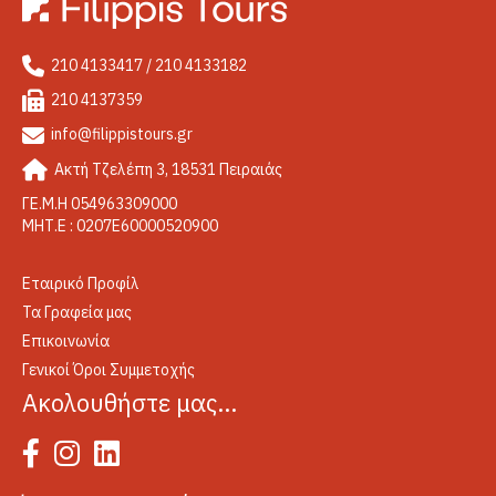
210 4133417 / 210 4133182
210 4137359
info@filippistours.gr
Ακτή Τζελέπη 3, 18531 Πειραιάς
ΓΕ.Μ.Η 054963309000
ΜΗΤ.Ε : 0207Ε60000520900
Εταιρικό Προφίλ
Τα Γραφεία μας
Επικοινωνία
Γενικοί Όροι Συμμετοχής
Ακολουθήστε μας…