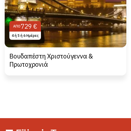
729 €
ΑΠΌ
4 ή 5 ή 6 Ημέρες
Βουδαπέστη Χριστούγεννα &
Πρωτοχρονιά