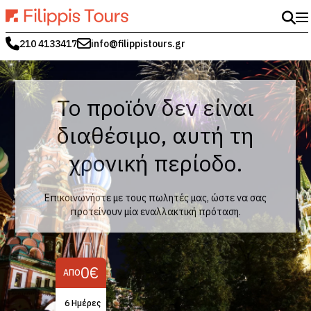
210 4133417
info@filippistours.gr
Το προϊόν δεν είναι
διαθέσιμο, αυτή τη
χρονική περίοδο.
Επικοινωνήστε με τους πωλητές μας, ώστε να σας
προτείνουν μία εναλλακτική πρόταση.
0€
ΑΠΌ
6 Hμέρες