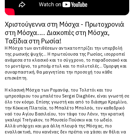
Χριστούγεννα στη Μόσχα - Πρωτοχρονιά
στη Μόσχα.... Διακοπές στη Μόσχα,
Ταξίδια στη Ρωσία!
Η Μόσχα των αντιθέσεων αντικατοπτρίζει την υπερβολή
της ρωσικής ψυχής... Η πρωτεύουσα της Ρωσίας, ισορροπεί
ανάμεσα στο κλασικό και το σύγχρονο, το παραδοσιακό και
το μοντέρνο, το μποέμ στυλ και το πολυτελές... Όμορφη και
συναρπαστική, θα μαγνητίσει την προσοχή του κάθε
επισκέπτη.
H κλασική Μόσχα των Ρομανόφ, του Τολστόι και του
ιμπρεσάριου του μπαλέτου Sergei Diaghilev, είναι γνωστή σε
όλο τον κόσμο. Επίσης γνωστή και από το διάσημο Κρεμλίνο,
την Κόκκινη Πλατεία, το Μπαλέτο Μπολσόι, τον καθεδρικό
ναό του Αγίου Βασιλείου, τον τάφο του Λένιν, την κρατική
γκαλερί Tretyakov, το Μουσείο Πούσκιν και το ωδείο.
Αλλά υπάρχει και μια άλλη πλευρά της Μόσχας, πιο
εναλλακτική, που κανένας δεν πρέπει να χάσει αν θέλει να