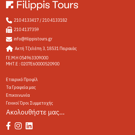
210 4133417 / 210 4133182
210 4137359
info@filippistours.gr
Ακτή Τζελέπη 3, 18531 Πειραιάς
ΓΕ.Μ.Η 054963309000
ΜΗΤ.Ε : 0207Ε60000520900
Εταιρικό Προφίλ
Τα Γραφεία μας
Επικοινωνία
Γενικοί Όροι Συμμετοχής
Ακολουθήστε μας…