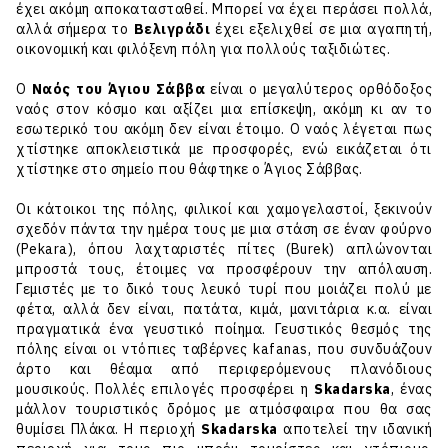
έχει ακόμη αποκατασταθεί. Μπορεί να έχει περάσει πολλά,
αλλά σήμερα το
Βελιγράδι
έχει εξελιχθεί σε μια αγαπητή,
οικονομική και φιλόξενη πόλη για πολλούς ταξιδιώτες.
Ο
Ναός του Άγιου Σάββα
είναι ο μεγαλύτερος ορθόδοξος
ναός στον κόσμο και αξίζει μια επίσκεψη, ακόμη κι αν το
εσωτερικό του ακόμη δεν είναι έτοιμο. Ο ναός λέγεται πως
χτίστηκε αποκλειστικά με προσφορές, ενώ εικάζεται ότι
χτίστηκε στο σημείο που θάφτηκε ο Άγιος Σάββας.
Οι κάτοικοι της πόλης, φιλικοί και χαμογελαστοί, ξεκινούν
σχεδόν πάντα την ημέρα τους με μια στάση σε έναν φούρνο
(Pekara), όπου λαχταριστές πίτες (Burek) απλώνονται
μπροστά τους, έτοιμες να προσφέρουν την απόλαυση.
Γεμιστές με το δικό τους λευκό τυρί που μοιάζει πολύ με
φέτα, αλλά δεν είναι, πατάτα, κιμά, μανιτάρια κ.α. είναι
πραγματικά ένα γευστικό ποίημα. Γευστικός θεσμός της
πόλης είναι οι ντόπιες ταβέρνες kafanas, που συνδυάζουν
άρτο και θέαμα από περιφερόμενους πλανόδιους
μουσικούς. Πολλές επιλογές προσφέρει η
Skadarska
, ένας
μάλλον τουριστικός δρόμος με ατμόσφαιρα που θα σας
θυμίσει Πλάκα. Η περιοχή
Skadarska
αποτελεί την ιδανική