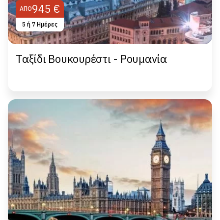
945 €
ΑΠΌ
5 ή 7 Hμέρες
Ταξίδι Βουκουρέστι - Ρουμανία