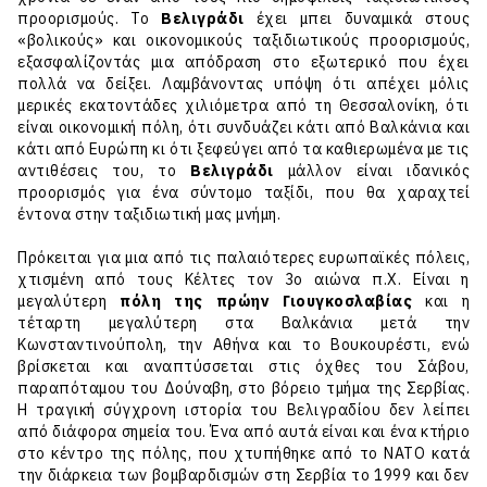
προορισμούς. Το
Βελιγράδι
έχει μπει δυναμικά στους
«βολικούς» και οικονομικούς ταξιδιωτικούς προορισμούς,
εξασφαλίζοντάς μια απόδραση στο εξωτερικό που έχει
πολλά να δείξει. Λαμβάνοντας υπόψη ότι απέχει μόλις
μερικές εκατοντάδες χιλιόμετρα από τη Θεσσαλονίκη, ότι
είναι οικονομική πόλη, ότι συνδυάζει κάτι από Βαλκάνια και
κάτι από Ευρώπη κι ότι ξεφεύγει από τα καθιερωμένα με τις
αντιθέσεις του, το
Βελιγράδι
μάλλον είναι ιδανικός
προορισμός για ένα σύντομο ταξίδι, που θα χαραχτεί
έντονα στην ταξιδιωτική μας μνήμη.
Πρόκειται για μια από τις παλαιότερες ευρωπαϊκές πόλεις,
χτισμένη από τους Κέλτες τον 3ο αιώνα π.Χ. Είναι η
μεγαλύτερη
πόλη της πρώην Γιουγκοσλαβίας
και η
τέταρτη μεγαλύτερη στα Βαλκάνια μετά την
Κωνσταντινούπολη, την Αθήνα και το Βουκουρέστι, ενώ
βρίσκεται και αναπτύσσεται στις όχθες του Σάβου,
παραπόταμου του Δούναβη, στο βόρειο τμήμα της Σερβίας.
Η τραγική σύγχρονη ιστορία του Βελιγραδίου δεν λείπει
από διάφορα σημεία του. Ένα από αυτά είναι και ένα κτήριο
στο κέντρο της πόλης, που χτυπήθηκε από το ΝΑΤΟ κατά
την διάρκεια των βομβαρδισμών στη Σερβία το 1999 και δεν