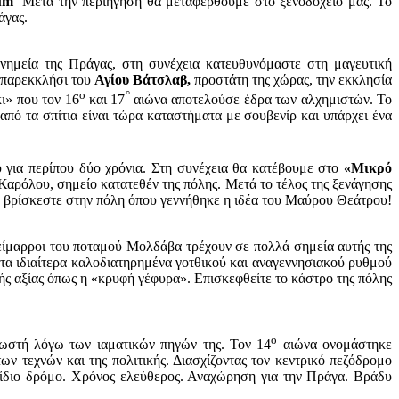
um
Μετά την περιήγηση θα μεταφερθούμε στο ξενοδοχείο μας. Το
άγας.
νημεία της Πράγας, στη συνέχεια κατευθυνόμαστε στη μαγευτική
ο παρεκκλήσι του
Αγίου Βάτσλαβ,
προστάτη της χώρας, την εκκλησία
ο
°
ι» που τον 16
και 17
αιώνα αποτελούσε έδρα των αλχημιστών. Το
πό τα σπίτια είναι τώρα καταστήματα με σουβενίρ και υπάρχει ένα
υ για περίπου δύο χρόνια. Στη συνέχεια θα κατέβουμε στο
«Μικρό
Καρόλου, σημείο κατατεθέν της πόλης. Μετά το τέλος της ξενάγησης
 βρίσκεστε στην πόλη όπου γεννήθηκε η ιδέα του Μαύρου Θεάτρου!
είμαρροι του ποταμού Mολδάβα τρέχουν σε πολλά σημεία αυτής της
 τα ιδιαίτερα καλοδιατηρημένα γοτθικού και αναγεννησιακού ρυθμού
κής αξίας όπως η «κρυφή γέφυρα». Επισκεφθείτε το κάστρο της πόλης
ο
ωστή λόγω των ιαματικών πηγών της. Τον 14
αιώνα ονομάστηκε
 τεχνών και της πολιτικής. Διασχίζοντας τον κεντρικό πεζόδρομο
ν ίδιο δρόμο. Χρόνος ελεύθερος. Αναχώρηση για την Πράγα. Βράδυ