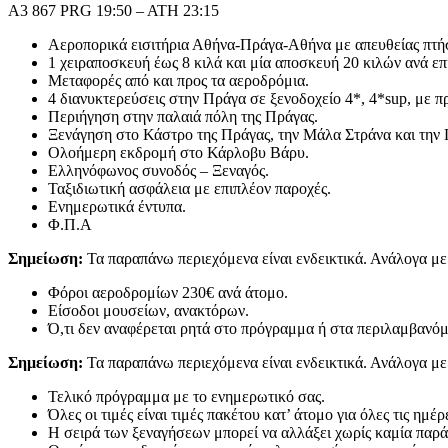
A3 867 PRG 19:50 – ATH 23:15
Αεροπορικά εισιτήρια Αθήνα-Πράγα-Αθήνα με απευθείας πτήσε
1 χειραποσκευή έως 8 κιλά και μία αποσκευή 20 κιλών ανά επ
Μεταφορές από και προς τα αεροδρόμια.
4 διανυκτερεύσεις στην Πράγα σε ξενοδοχείο 4*, 4*sup, με π
Περιήγηση στην παλαιά πόλη της Πράγας.
Ξενάγηση στο Κάστρο της Πράγας, την Μάλα Στράνα και την
Ολοήμερη εκδρομή στο Κάρλοβυ Βάρυ.
Ελληνόφωνος συνοδός – Ξεναγός.
Ταξιδιωτική ασφάλεια με επιπλέον παροχές.
Ενημερωτικά έντυπα.
Φ.Π.Α
Σημείωση:
Τα παραπάνω περιεχόμενα είναι ενδεικτικά. Ανάλογα με
Φόροι αεροδρομίων 230€ ανά άτομο.
Είσοδοι μουσείων, ανακτόρων.
Ό,τι δεν αναφέρεται ρητά στο πρόγραμμα ή στα περιλαμβανόμ
Σημείωση:
Τα παραπάνω περιεχόμενα είναι ενδεικτικά. Ανάλογα με
Τελικό πρόγραμμα με το ενημερωτικό σας.
Όλες οι τιμές είναι τιμές πακέτου κατ’ άτομο για όλες τις ημέρ
H σειρά των ξεναγήσεων μπορεί να αλλάξει χωρίς καμία παρ