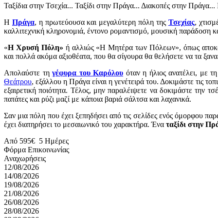
Ταξίδια στην Τσεχία... Ταξίδι στην Πράγα... Διακοπές στην Πράγα
Η
Πράγα
, η πρωτεύουσα και μεγαλύτερη πόλη της
Τσεχίας
, χτισ
καλλιτεχνική κληρονομιά, έντονο ρομαντισμό, μουσική παράδοση και 
«
Η Χρυσή Πόλη»
ή αλλιώς «Η Μητέρα των Πόλεων», όπως αποκαλεί
και πολλά ακόμα αξιοθέατα, που θα σίγουρα θα θελήσετε να τα ξανα
Απολαύστε τη
γέφυρα του Καρόλου
όταν η ήλιος ανατέλει, με τ
Θεάτρου
, εξάλλου η Πράγα είναι η γενέτειρά του. Δοκιμάστε τις τοπ
εξαιρετική ποιότητα. Τέλος, μην παραλέιψετε να δοκιμάστε την τσ
πατάτες και ρύζι μαζί με κάποια βαριά σάλτσα και λαχανικά.
Σαν μια πόλη που έχει ξεπηδήσει από τις σελίδες ενός όμορφου πα
έχει διατηρήσει το μεσαιωνικό του χαρακτήρα. Ένα
ταξίδι στην Πρ
Από
595€
5 Ημέρες
12/08/2026
14/08/2026
19/08/2026
21/08/2026
26/08/2026
28/08/2026