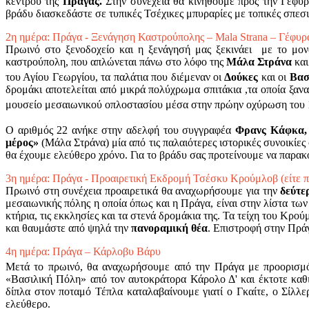
κέντρου της
Πράγας.
Στην συνέχεια θα κινηθούμε προς την Γέφυρ
βράδυ διασκεδάστε σε τυπικές Τσέχικες μπυραρίες με τοπικές σπεσ
2η ημέρα: Πράγα - Ξενάγηση Καστρούπολης – Mala Strana – Γέφυ
Πρωινό στο ξενοδοχείο και η ξενάγησή μας ξεκινάει με το μον
καστρούπολη, που απλώνεται πάνω στο λόφο της
Μάλα Στράνα
και
του Αγίου Γεωργίου, τα παλάτια που διέμεναν οι
Δούκες
και οι
Βασ
δρομάκι αποτελείται από μικρά πολύχρωμα σπιτάκια ,τα οποία ξαν
μουσείο μεσαιωνικού οπλοστασίου μέσα στην πρώην οχύρωση του 
Ο αριθμός 22 ανήκε στην αδελφή του συγγραφέα
Φρανς Κάφκα,
μέρος»
(Μάλα Στράνα) μία από τις παλαιότερες ιστορικές συνοικίε
θα έχουμε ελεύθερο χρόνο. Για το βράδυ σας προτείνουμε να παρ
3η ημέρα: Πράγα - Προαιρετική Εκδρομή Τσέσκυ Κρούμλοβ (είτε π
Πρωινό στη συνέχεια προαιρετικά θα αναχωρήσουμε για την
δεύτε
μεσαιωνικής πόλης η οποία όπως και η Πράγα, είναι στην λίστα τω
κτήρια, τις εκκλησίες και τα στενά δρομάκια της. Τα τείχη του Κρ
και θαυμάστε από ψηλά την
πανοραμική θέα
. Επιστροφή στην Πράγ
4η ημέρα: Πράγα – Κάρλοβυ Βάρυ
Μετά το πρωινό, θα αναχωρήσουμε από την Πράγα με προορισμ
«Βασιλική Πόλη» από τον αυτοκράτορα Κάρολο Δ' και έκτοτε καθι
δίπλα στον ποταμό Τέπλα καταλαβαίνουμε γιατί ο Γκαίτε, ο Σίλλ
ελεύθερο.