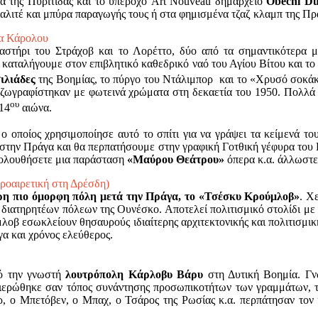
α της Πυρίτιδας και το υπέροχο Art Nouveau δημαρχείο
Obecni D
ιαλιτέ και μπύρα παραγωγής τους ή στα φημισμένα τζαζ κλαμπ της Πρ
ρα Κάρολου
αστήρι του Στράχοβ και το Λορέττο, δύο από τα σημαντικότερα μ
 καταλήγουμε στον επιβλητικό καθεδρικό ναό του Αγίου Βίτου και τ
ιλιάδες
της Βοημίας, το πύργο του Ντάλιμπορ και το «Χρυσό σοκάκ
αζωγραφίστηκαν με φωτεινά χρώματα στη δεκαετία του 1950. Πολλά α
ου
14
αιώνα.
ο οποίος χρησιμοποίησε αυτό το σπίτι για να γράψει τα κείμενά το
ς στην Πράγα και θα περπατήσουμε στην γραφική Γοτθική γέφυρα του 
ακολουθήσετε μια παράσταση
«Μαύρου Θεάτρου»
όπερα κ.α. άλλωστε
ροαιρετική στη Δρέσδη)
ρη πιο όμορφη πόλη μετά την Πράγα, το «Τσέσκυ Κρούμλοβ»
. Χ
ν διατηρητέων πόλεων της Ουνέσκο. Αποτελεί πολιτισμικό στολίδι με
ούμλοβ εσωκλείουν θησαυρούς ιδιαίτερης αρχιτεκτονικής και πολιτισμι
α και χρόνος ελεύθερος.
ό την γνωστή
λουτρόπολη Κάρλοβυ Βάρυ
στη Δυτική Βοημία. Γν
ερώθηκε σαν τόπος συνάντησης προσωπικοτήτων των γραμμάτων, των
ερ, ο Μπετόβεν, ο Μπαχ, ο Τσάρος της Ρωσίας κ.α. περπάτησαν το