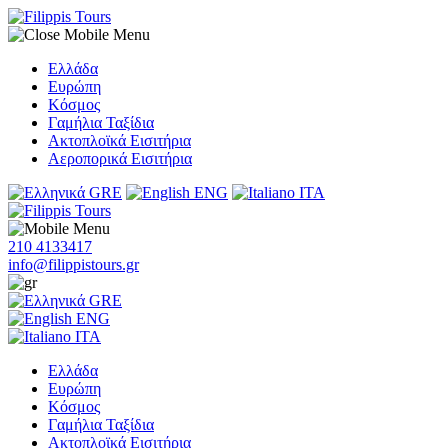
Ελλάδα
Ευρώπη
Κόσμος
Γαμήλια Ταξίδια
Ακτοπλοϊκά Εισιτήρια
Αεροπορικά Εισιτήρια
GRE
ENG
ITA
210 4133417
info@filippistours.gr
GRE
ENG
ITA
Ελλάδα
Ευρώπη
Κόσμος
Γαμήλια Ταξίδια
Ακτοπλοϊκά Εισιτήρια