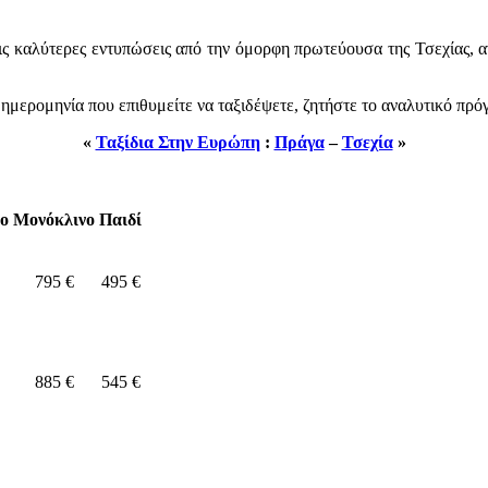
ις καλύτερες εντυπώσεις από την όμορφη πρωτεύουσα της Τσεχίας, α
ημερομηνία που επιθυμείτε να ταξιδέψετε, ζητήστε το αναλυτικό πρό
«
Ταξίδια Στην Ευρώπη
:
Πράγα
–
Τσεχία
»
νο
Μονόκλινο
Παιδί
795 €
495 €
885 €
545 €