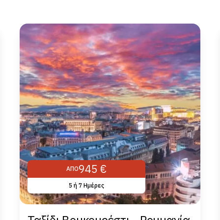
945 €
ΑΠΌ
5 ή 7 Hμέρες
Ταξίδι Βουκουρέστι - Ρουμανία