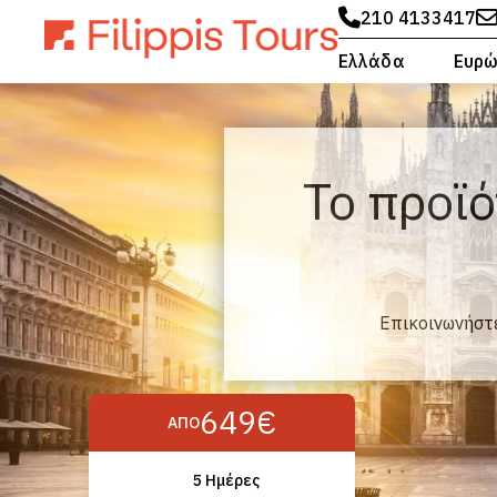
210 4133417
Ελλάδα
Ευρ
Το προϊό
Επικοινωνήστε
649€
ΑΠΌ
5 Hμέρες