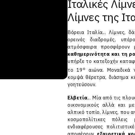
Ιταλικές Λίμν
Λίμνες της Ιτ
Βόρεια Ιταλία...
Λίμνες
, δ
ορεινές διαδρομές, υπέ
ατμόσφαιρα προσφέρουν
καθημερινότητα και τη ρ
υπήρξε το κατεξοχήν καταφ
ο
το 19
αιώνα. Μοναδικά ν
κομψά θέρετρα, διάσημα κ
γοητεύσουν.
Ελβετία
... Μία από τις πλο
οικονομικούς αλλά και μ
αλπικό τοπίο, λίμνες, που 
κοσμοπολίτικες πόλεις 
ενδιαφέρουσες πολιτιστικ
αποφέρουν
εξαιρετικά κρ