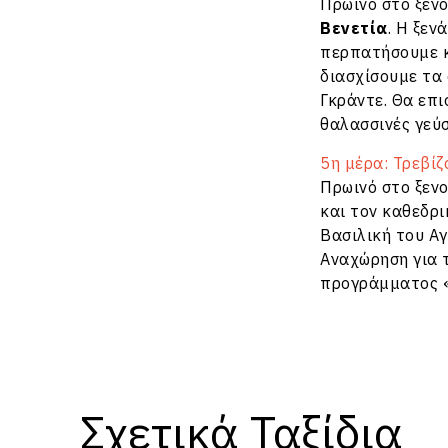
Πρωινό στο ξεν
Βενετία
. Η ξεν
περπατήσουμε κ
διασχίσουμε τα
Γκράντε. Θα επι
θαλασσινές γεύσ
5η μέρα: Τρεβί
Πρωινό στο ξεν
και τον καθεδρι
Βασιλική του Αγ
Αναχώρηση για τ
προγράμματος 
Σχετικά Ταξίδια