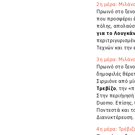
2η μέρα: Μιλάν
Πρωινό στο ξεν
που προσφέρει έ
πόλης, απολαύστ
για το Λουγκά
περιτριγυρισμέν
Τεχνών και την 
3η μέρα: Μιλάνο
Πρωινό στο ξεν
δημοφιλές θέρετ
Σιρμιόνε από μί
Τρεβίζο
, την «
Στην περιήγησή 
Duomo. Επίσης, 
Ποντεστά και το
Διανυκτέρευση.
4η μέρα: Τρέβιζ