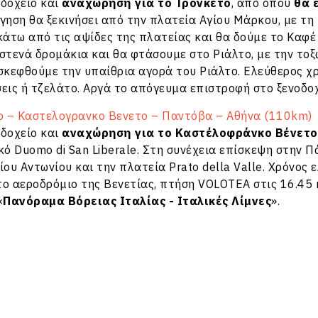
οδοχείο και
αναχώρηση για το Τρονκέτο
, από όπου
θα 
άγηση θα ξεκινήσει από την πλατεία Αγίου Μάρκου, με τ
άτω από τις αψίδες της πλατείας και θα δούμε το Καφέ
 στενά δρομάκια και θα φτάσουμε στο Ριάλτο, με την το
σκεφθούμε την υπαίθρια αγορά του Ριάλτο. Ελεύθερος χρ
εις ή τζελάτο. Αργά το απόγευμα επιστροφή στο ξενοδοχ
ζο – Καστελογρανκο Βενετο – Παντόβα – Αθήνα (110km)
οδοχείο και
αναχώρηση για το Καστέλοφράνκο Βένετο
κό Duomo di San Liberale. Στη συνέχεια επίσκεψη στην Π
ίου Αντωνίου και την πλατεία Prato della Valle. Χρόνος 
ο αεροδρόμιο της Βενετίας, πτήση VOLOTEA στις 16.45 κ
«
Πανόραμα Βόρειας Ιταλίας - Ιταλικές Λίμνες
».