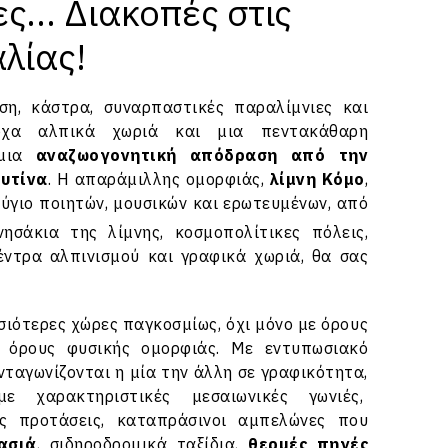
ες... Διακοπές στις
αλίας!
άση, κάστρα, συναρπαστικές παραλίμνιες και
ροχα αλπικά χωριά και μια πεντακάθαρη
 μια
αναζωογονητική απόδραση από την
ουτίνα
. Η απαράμιλλης ομορφιάς,
λίμνη Κόμο
,
ύγιο ποιητών, μουσικών και ερωτευμένων, από
ησάκια της λίμνης, κοσμοπολίτικες πόλεις,
έντρα αλπινισμού και γραφικά χωριά, θα σας
υσιότερες χώρες παγκοσμίως, όχι μόνο με όρους
ε όρους φυσικής ομορφιάς. Με εντυπωσιακό
ανταγωνίζονται η μία την άλλη σε γραφικότητα,
με χαρακτηριστικές μεσαιωνικές γωνιές,
ές προτάσεις, καταπράσινοι αμπελώνες που
ασιά
, σιδηροδρομικά ταξίδια,
θερμές πηγές