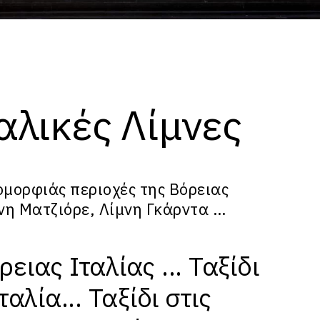
αλικές Λίμνες
ομορφιάς περιοχές της Βόρειας
νη Ματζιόρε
,
Λίμνη Γκάρντα
…
ιας Ιταλίας ... Ταξίδι
αλία... Ταξίδι στις