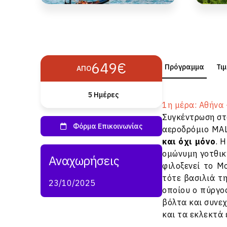
649€
Πρόγραμμα
Τι
ΑΠΌ
5 Hμέρες
1η μέρα: Αθήνα
Συγκέντρωση στ
αεροδρόμιο MAL
και όχι μόνο
. 
ομώνυμη γοτθικ
φιλοξενεί το Μ
τότε βασιλιά τ
23/10/2025
οποίου ο πύργο
βόλτα και συνεχ
και τα εκλεκτά 