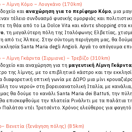
ο – Λίμνη Κόμο – Λουγκάνο (170km)
οδοχείο και
αναχώρηση για το περίφημο Κόμο
, μια μα
ναν τέλειο συνδυασμό φυσικής ομορφιάς και πολιτιστικ
ε τη θέα από το La Dolce Vita και κάντε shopping στα 
νο
, τη μεγαλύτερη πόλη της Ιταλόφωνης Ελβετίας, χτισμέ
η από τις Άλπεις. Στην σύντομη περιήγηση μας, θα δούμε
εκκλησία Santa Maria degli Angioli. Αργά το απόγευμα επ
 – Λίμνη Γκάρντα (Σιρμιονε) – Τρεβίζο (310km)
οδοχείο και αναχώρηση για τη
μαγευτική Λίμνη Γκάρντα
ρο της λίμνης, με το επιβλητικό κάστρο και την εκκλη
α διαφορετική οπτική γωνία με ΔΩΡΟ μια μίνι κρουαζιέ
πόλη του νερού» στη βορειοανατολική Ιταλία, με κανάλια
μας θα δούμε το κανάλι Santa Maria dei Battuti, την πύ
θα επισκεφθούμε την πλατεία Ρινάλντι με τα παλάτια της
 Παλάτσο ντέι Τρετσέντο. Χρόνος ελεύθερος για φαγητό 
ο– Βενετία (ξενάγηση πόλης) (85km)