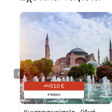
510 €
ΑΠΌ
6 Ημέρες
Κωνσταντινούπολη - Οδική