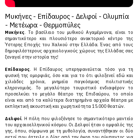
Μυκήνες - Επίδαυρος - Δελφοί - Ολυμπία
- Μετέωρα - Θερμοπύλες
Μυκήνες
. Το βασίλειο του μυθικού Αγαμέμνονα, είναι το
σημαντικότερο και πλουσιότερο ανακτορικό κέντρο της
Ύστερης Εποχής του Χαλκού στην Ελλάδα. Ένας από τους
δημοφιλέστερους αρχαιολογικούς χώρους της Ελλάδας σας
ξεναγεί στην ιστορία της!
Επίδαυρος
. Η Επίδαυρος υπερηφανεύεται τόσο για τη
φυσική της ομορφιάς, όσο και για το ότι φιλοξενεί εδώ και
χιλιάδες χρόνια, μνημεία παγκόσμιας πολιτιστικής
κληρονομιάς. Το μεγαλύτερο τουριστικό ενδιαφέρον το
προσελκύει το μεγάλο θέατρο της Επιδαύρου, το οποίο
είναι και από τα καλύτερα διατηρημένα αρχαία θέατρα με
εκπληκτική ακουστική και χωρητικότητα 15.000 θεατών.
Δελφοί
. Η πόλη που φιλοξένησε το σημαντικότερο μαντείο
του αρχαιοελληνικού κόσμου. Οι Δελφοί ήταν ο ομφαλός της
γης, όπου, σύμφωνα με τη μυθολογία, συναντήθηκαν οι δύο
αετοί που έστειλε ο Δίας από την άκρη του σύμπαντος για