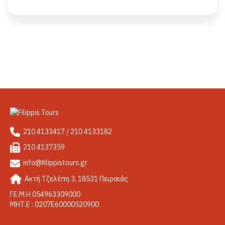
210 4133417 / 210 4133182
210 4137359
info@filippistours.gr
Ακτή Τζελέπη 3, 18531 Πειραιάς
ΓΕ.Μ.Η 054963309000
ΜΗΤ.Ε : 0207Ε60000520900