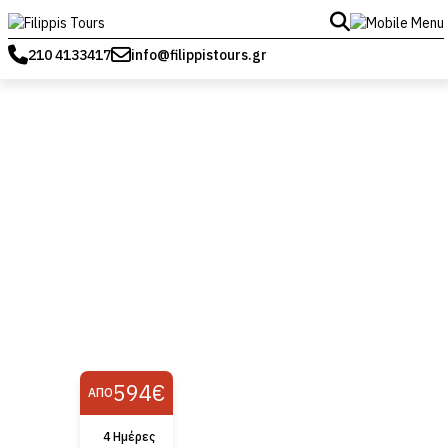
210 4133417
info@filippistours.gr
594€
ΑΠΌ
4 Ημέρες