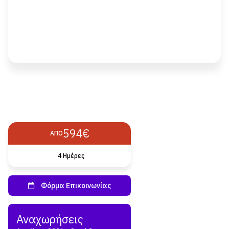
594€
ΑΠΌ
4 Ημέρες