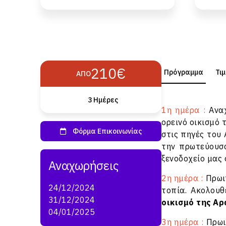
210€
Πρόγραμμα
Τι
ΑΠΌ
3 Ημέρες
1η ημέρα :
Αναχ
ορεινό οικισμό 
στις πηγές του
την πρωτεύουσ
ξενοδοχείο μας 
2η ημέρα :
Πρωιν
24/12/2024
τοπία. Ακολου
31/12/2024
οικισμό της Α
04/01/2025
3η ημέρα :
Πρωι