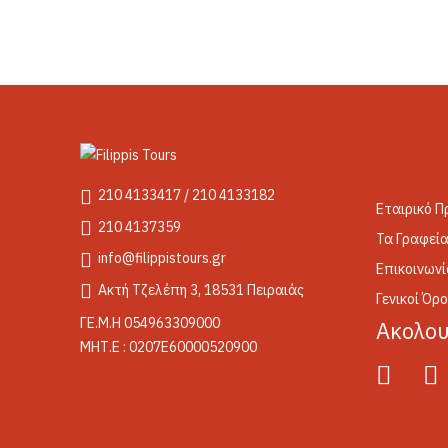
210 4133417 / 210 4133182
Εταιρικό Π
210 4137359
Τα Γραφεία
info@filippistours.gr
Επικοινωνί
Ακτή Τζελέπη 3, 18531 Πειραιάς
Γενικοί Όρ
ΓΕ.Μ.Η 054963309000
Ακολο
ΜΗΤ.Ε : 0207Ε60000520900