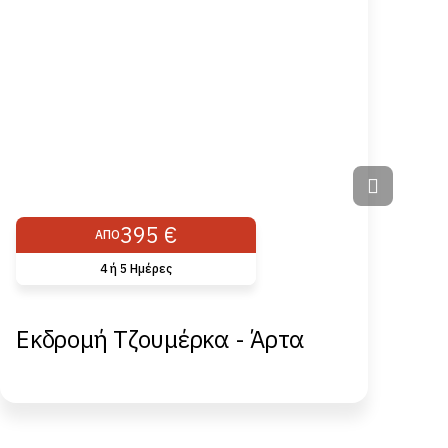
395 €
ΑΠΌ
4 ή 5 Ημέρες
Εκδρομή Τζουμέρκα - Άρτα
Ε
Π