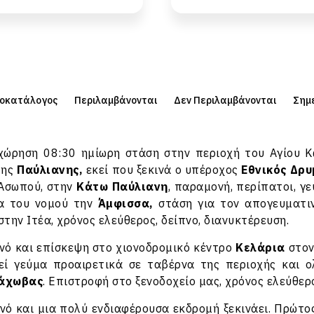
μοκατάλογος
Περιλαμβάνονται
Δεν Περιλαμβάνονται
Σημ
ώρηση 08:30 ημίωρη στάση στην περιοχή του Αγίου Κω
της
Παύλιανης,
εκεί που ξεκινά ο υπέροχος
Εθνικός Δρυ
 Ασωπού, στην
Κάτω Παύλιανη
, παραμονή, περίπατοι, γ
α του νομού την
Άμφισσα,
στάση για τον απογευματιν
στην Ιτέα, χρόνος ελεύθερος, δείπνο, διανυκτέρευση.
ό και επίσκεψη στο χιονοδρομικό κέντρο
Κελάρια
στον
θεί γεύμα προαιρετικά σε ταβέρνα της περιοχής και
ράχωβας
. Επιστροφή στο ξενοδοχείο μας, χρόνος ελεύθερο
νό και μια πολύ ενδιαφέρουσα εκδρομή ξεκινάει. Πρώτ