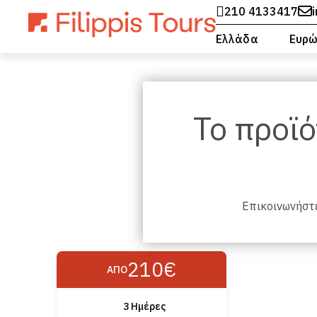
210 4133417
Ελλάδα
Ευρ
Το προϊό
Επικοινωνήστε
210€
ΑΠΌ
3 Ημέρες