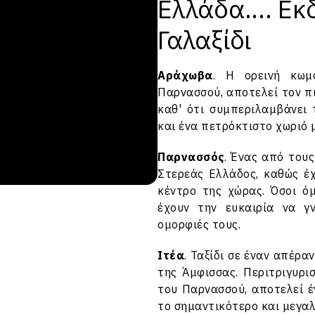
Ελλάδα.... Εκ
Γαλαξίδι
Αράχωβα
. Η ορεινή κωμό
Παρνασσού, αποτελεί τον π
καθ' ότι συμπεριλαμβάνει
και ένα πετρόκτιστο χωριό 
Παρνασσός
. Ένας από τους
Στερεάς Ελλάδος, καθώς έχ
κέντρο της χώρας. Όσοι ό
έχουν την ευκαιρία να γ
ομορφιές τους.
Ιτέα
. Ταξίδι σε έναν απέρα
της Άμφισσας. Περιτριγυρ
του Παρνασσού, αποτελεί έ
το σημαντικότερο και μεγαλ