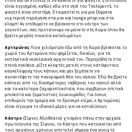
Όπου και αν επιλέξετε να καθίσετε για φαγητό, η απόλαυση
είναι εγγυημένη, καθώς εδώ στο νησί του Τσελεμεντέ, το
φαγητό είναι επιστήμη. Ετοιμαστείτε για μια ξέφρενη
νυχτερινή περιήγηση στα ροκ και lounge μπαρ και στα
κλαμπ! Αν επιθυμείτε να βρίσκεστε στο κέντρο των
γεγονότων, σας προτείνουμε να μείνετε στη Χώρα όπου θα
βρείτε μεγάλη ποικιλία καταλυμάτων.
Αρτεμώνας
Λίγα χιλιόμετρα έξω από τη Χώρα βρίσκεται το
χωριό του Αρτεμώνα που φημίζεται, δικαίως, για τα
εκπληκτικά νεοκλασικά αρχοντικά του. Περιηγηθείτε στα
στενά σοκάκια, ρίξτε κλεφτές ματιές στους κατάφυτους
καγκελόφραχτους κήπους και μην ξεχάσετε να
αγναντέψετε την πανοραμική θέα του νησιού. Εδώ θα βρείτε
κάποιες από τις διασημότερες ταβέρνες του νησιού αλλά
και τα καλύτερα ζαχαροπλαστεία, που σερβίρουν σπιτικά
μπισκότα και ζεματιστούς λουκουμάδες. Για όσους
επιθυμούν την ηρεμία και το δροσερό κλίμα, ο Αρτεμώνας
είναι σίγουρα το ιδανικό μέρος για να καταλύσουν.
Κάστρο
(Σίφνος Αξιοθέατα) χτισμένο πάνω στην αρχαία
πρωτεύουσα της Σίφνου, το Κάστρο που κατοικείται από
τους αρχαίους χρόνους αποτελεί σήμερα ένα ανοιχτό