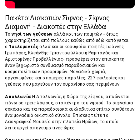
Πακέτα Διακοπών Σίφνος - Σίφνος
Διαμονή - Διακοπές στην Ελλάδα
Το
νησί των γεύσεων
αλλά και των ποιητών - όπως
χαρακτηρίζεται από πολλούς καθώς από εδώ κατάγεται
ο
Τσελεμεντές
αλλά και οι κορυφαίοι ποιητές Ιωάννης
Γρυπάρης, Κλεάνθης Τριανταφύλλου ή Ραμπαγάς και
Αριστομένης Προβελλέγιος- προσφέρει στον επισκέπτη
έναν ξεχωριστό συνδυασμό παραδοσιακών και
κοσμοπολίτικων προορισμών. Μοναδικά χωριά,
οργανωμένες και απόμερες παραλίες, 227 εκκλησίες και
γεύσεις που μαγεύουν τον ουρανίσκο σας περιμένουν!
Απολλωνία
Η Απολλωνία, η Χώρα της Σίφνου, απλώνεται
πάνω σε τρεις λόφους, στο κέντρο του νησιού. Τα σιφναίικα
σοκάκια και τα παραδοσιακά κυκλαδίτικα σπίτια συνθέτουν
ένα μοναδικό οικιστικό σύνολο. Επισκεφτείτε το
Λαογραφικό Μουσείο στην πλατεία Ηρώων, το οποίο
λειτουργεί απογευματινές ώρες.