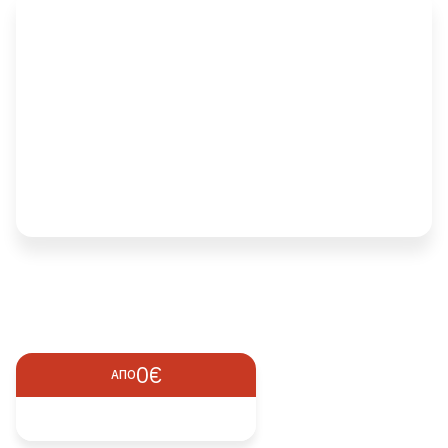
0€
ΑΠΌ