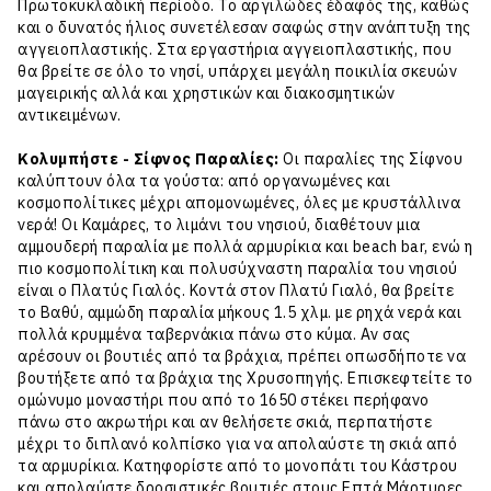
Πρωτοκυκλαδική περίοδο. Το αργιλώδες έδαφός της, καθώς
και ο δυνατός ήλιος συνετέλεσαν σαφώς στην ανάπτυξη της
αγγειοπλαστικής. Στα εργαστήρια αγγειοπλαστικής, που
θα βρείτε σε όλο το νησί, υπάρχει μεγάλη ποικιλία σκευών
μαγειρικής αλλά και χρηστικών και διακοσμητικών
αντικειμένων.
Κολυμπήστε - Σίφνος Παραλίες:
Οι παραλίες της Σίφνου
καλύπτουν όλα τα γούστα: από οργανωμένες και
κοσμοπολίτικες μέχρι απομονωμένες, όλες με κρυστάλλινα
νερά! Οι Καμάρες, το λιμάνι του νησιού, διαθέτουν μια
αμμουδερή παραλία με πολλά αρμυρίκια και beach bar, ενώ η
πιο κοσμοπολίτικη και πολυσύχναστη παραλία του νησιού
είναι ο Πλατύς Γιαλός. Κοντά στον Πλατύ Γιαλό, θα βρείτε
το Βαθύ, αμμώδη παραλία μήκους 1.5 χλμ. με ρηχά νερά και
πολλά κρυμμένα ταβερνάκια πάνω στο κύμα. Αν σας
αρέσουν οι βουτιές από τα βράχια, πρέπει οπωσδήποτε να
βουτήξετε από τα βράχια της Χρυσοπηγής. Επισκεφτείτε το
ομώνυμο μοναστήρι που από το 1650 στέκει περήφανο
πάνω στο ακρωτήρι και αν θελήσετε σκιά, περπατήστε
μέχρι το διπλανό κολπίσκο για να απολαύστε τη σκιά από
τα αρμυρίκια. Κατηφορίστε από το μονοπάτι του Κάστρου
και απολαύστε δροσιστικές βουτιές στους Επτά Μάρτυρες.