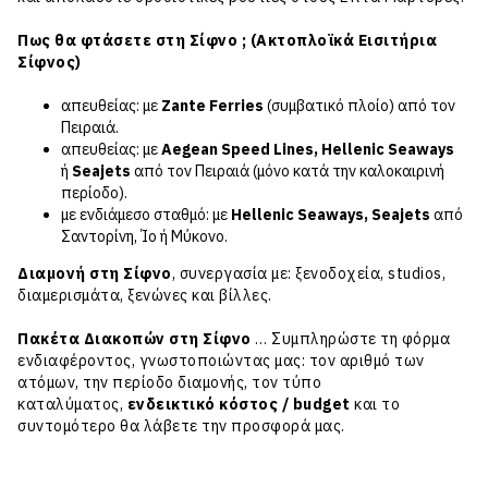
Πως θα φτάσετε στη Σίφνο ; (Aκτοπλοϊκά Eισιτήρια
Σίφνος)
απευθείας: με
Zante Ferries
(συμβατικό πλοίο) από τον
Πειραιά.
απευθείας: με
Aegean Speed Lines, Hellenic Seaways
ή
Seajets
από τον Πειραιά (μόνο κατά την καλοκαιρινή
περίοδο).
με ενδιάμεσο σταθμό: με
Hellenic Seaways
, Seajets
από
Σαντορίνη, Ίο ή Μύκονο.
Διαμονή στη Σίφνο
, συνεργασία με: ξενοδοχεία, studios,
διαμερισμάτα, ξενώνες και βίλλες.
Πακέτα Διακοπών στη Σίφνο
… Συμπληρώστε τη φόρμα
ενδιαφέροντος, γνωστοποιώντας μας: τον αριθμό των
ατόμων, την περίοδο διαμονής, τον τύπο
καταλύματος,
ενδεικτικό κόστος / budget
και το
συντομότερο θα λάβετε την προσφορά μας.