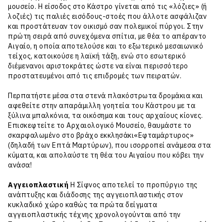
μουσείο. Η είσοδος στο Κάστρο γίνεται από τις «λόζιες» (ή
λοζιές) τις παλιές εισόδους-στοές που άλλοτε ασφάλιζαν
και προστάτευαν τον οικισμό σαν πολεμικοί πύργοι. Στην
πρώτη σειρά από συνεχόμενα σπίτια, με θέα το απέραντο
Αιγαίο, η οποία αποτελούσε και το εξωτερικό μεσαιωνικό
τείχος, κατοικούσε η λαϊκή τάξη, ενώ στο εσωτερικό
διέμενανοι αριστοκράτες ώστε να είναι περισσότερο
προστατευμένοι από τις επιδρομές των πειρατών.
Περπατήστε μέσα στα στενά πλακόστρωτα δρομάκια και
αφεθείτε στην απαράμιλλη γοητεία του Κάστρου με τα
ξύλινα μπαλκόνια, τα οικόσημα και τους αρχαίους κίονες.
Επισκεφτείτε το Αρχαιολογικό Μουσείο, θαυμάστε το
σκαρφαλωμένο στο βράχο εκκλησάκι«Εφταμάρτυρος»
(δηλαδή των Επτά Μαρτύρων), που ισορροπεί ανάμεσα στα
κύματα, και απολαύστε τη θέα του Αιγαίου που κόβει την
ανάσα!
Αγγειοπλαστική
Η Σίφνος αποτελεί το προπύργιο της
ανάπτυξης και διάδοσης της αγγειοπλαστικής στον
κυκλαδικό χώρο καθώς τα πρώτα δείγματα
αγγειοπλαστικής τέχνης χρονολογούνται από την