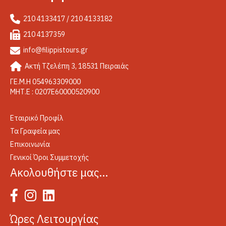
210 4133417 / 210 4133182
210 4137359
info@filippistours.gr
Ακτή Τζελέπη 3, 18531 Πειραιάς
ΓΕ.Μ.Η 054963309000
ΜΗΤ.Ε : 0207Ε60000520900
Εταιρικό Προφίλ
Τα Γραφεία μας
Επικοινωνία
Γενικοί Όροι Συμμετοχής
Ακολουθήστε μας…
Ώρες Λειτουργίας