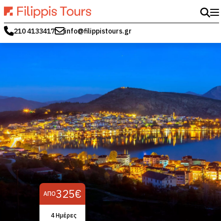
210 4133417
info@filippistours.gr
325€
ΑΠΌ
4 Ημέρες