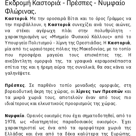
Εκδρομή Καστοριά - Πρέσπες - Νυμφαίο
Φλώρινας.
Καστοριά
. ​Με την οροσειρά Βίτσι και το όρος Γράμμος να
την περιβάλλουν, η
Καστοριά
συνεχίζει ανά τους αιώνες,
να στέκει αγέρωχη πλάι στην πολυθρύλητη -
χαρακτηρισμένη ως «Μνημείο Φυσικού Κάλλους» από το
Υπουργείο Πολιτισμού - λίμνη της Ορεστιάδας. Η
Καστοριά
,
μία από τις ωραιότερες πόλεις της Μακεδονίας, με το τοπίο
που προσφέρει μαγεύει τους επισκέπτες της. Η
ανεξάντλητη ομορφιά της, τα γραφικά κεραμoσκέπαστα
σπίτια της και η ήρεμη αύρα της συνολικά, θα σας κάνει να
γαληνέψετε.
Πρέσπες
. Σε παρθένο τοπίο μοναδικής ομορφιάς, στη
βορειοδυτική άκρη της χώρας, οι
λίμνες των Πρεσπών
και
τα μικρά χωριά τους, αποτελούν έναν από τους πιο
ιδιαίτερους και ελκυστικούς προορισμούς της χώρας.
Νυμφαίο
. Ορεινός οικισμός που έχει σηματοδοτηθεί, από το
1978, ως «διατηρητέος παραδοσιακός οικισμός». Έχει
χαρακτηριστεί ως ένα από τα ομορφότερα χωριά της
Ελλάδας και ένα από τα δέκα καλύτερα της Ευρώπης.