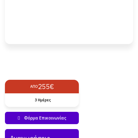
255€
ΑΠΌ
3 Ημέρες