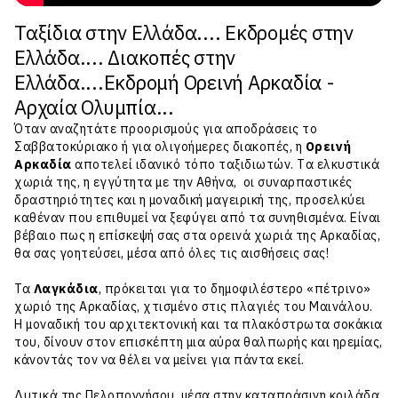
Ταξίδια στην Ελλάδα.... Εκδρομές στην
Ελλάδα.... Διακοπές στην
Ελλάδα....Εκδρομή Ορεινή Αρκαδία -
Αρχαία Ολυμπία...
Όταν αναζητάτε προορισμούς για αποδράσεις το
Σαββατοκύριακο ή για ολιγοήμερες διακοπές, η
Ορεινή
Αρκαδία
αποτελεί ιδανικό τόπο ταξιδιωτών. Tα ελκυστικά
χωριά της, η εγγύτητα με την Αθήνα, οι συναρπαστικές
δραστηριότητες και η μοναδική μαγειρική της, προσελκύει
καθέναν που επιθυμεί να ξεφύγει από τα συνηθισμένα. Είναι
βέβαιο πως η επίσκεψή σας στα ορεινά χωριά της Αρκαδίας,
θα σας γοητεύσει, μέσα από όλες τις αισθήσεις σας!
Τα
Λαγκάδια
, πρόκειται για το δημοφιλέστερο «πέτρινο»
χωριό της Αρκαδίας, χτισμένο στις πλαγιές του Μαινάλου.
Η μοναδική του αρχιτεκτονική και τα πλακόστρωτα σοκάκια
του, δίνουν στον επισκέπτη μια αύρα θαλπωρής και ηρεμίας,
κάνοντάς τον να θέλει να μείνει για πάντα εκεί.
Δυτικά της Πελοποννήσου, μέσα στην καταπράσινη κοιλάδα