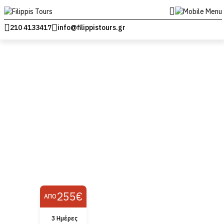
210 4133417
info@filippistours.gr
255€
ΑΠΌ
3 Ημέρες