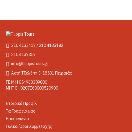
210 4133417 / 210 4133182
210 4137359
info@filippistours.gr
Ακτή Τζελέπη 3, 18531 Πειραιάς
ΓΕ.Μ.Η 054963309000
ΜΗΤ.Ε : 0207Ε60000520900
Εταιρικό Προφίλ
Τα Γραφεία μας
Επικοινωνία
Γενικοί Όροι Συμμετοχής