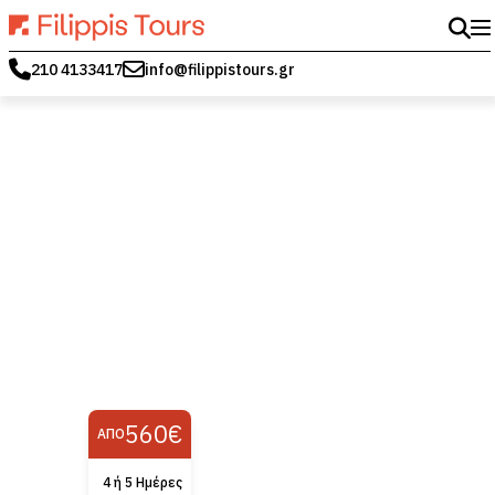
210 4133417
info@filippistours.gr
560€
ΑΠΌ
4 ή 5 Ημέρες