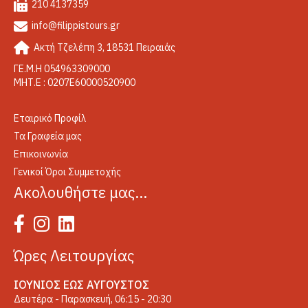
210 4137359
info@filippistours.gr
Ακτή Τζελέπη 3, 18531 Πειραιάς
ΓΕ.Μ.Η 054963309000
ΜΗΤ.Ε : 0207Ε60000520900
Εταιρικό Προφίλ
Τα Γραφεία μας
Επικοινωνία
Γενικοί Όροι Συμμετοχής
Ακολουθήστε μας…
Ώρες Λειτουργίας
ΙΟΎΝΙΟΣ ΈΩΣ ΑΎΓΟΥΣΤΟΣ
Δευτέρα - Παρασκευή, 06:15 - 20:30