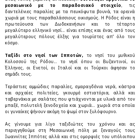
μεσαιωνικό με το παραδοσιακό στοιχείο
, τις
δαντελένιες παραλίες με τα πευκόφυτα βουνά, τα ορεινά
χωριά με τους παραθαλάσσιους οικισμούς. Η Ρόδος είναι η
πρωτεύουσα των Δωδεκανήσων και το τέταρτο
μεγαλύτερο ελληνικό νησί... είναι επίσης και ένας από τους
μεγαλύτερους πόλους έλξης για τουρίστες απ' όλο τον
κόσμο.
Ταξίδι στο νησί των Ιπποτών,
το νησί του μυθικού
Κολοσσού της Ρόδου
... το νησί όπου οι Βυζαντινοί, οι
Έλληνες, οι Ενετοί, οι Ιταλοί και οι Τούρκοι άφησαν το
σημάδι τους.
Τεράστιες αμμώδεις παραλίες, σμαραγδένια νερά,
κάστρα
και αρχαίες πολιτείες, γκουρμέ εστιατόρια, αλλά και
ταβερνάκια με σαλάτες που φτιάχνονται με υλικά από τον
μπαξέ, πολυτελή ξενοδοχεία και χωριά... χωριά στα οποία
οι γυναίκες ψήνουν ακόμη το ψωμί στον ξυλόφουρνο.
Ας γίνουμε για λίγο ταξιδιώτες του χρόνου και ας
περιηγηθούμε στη Μεσαιωνική πόλη με ξεναγούς τους
Ιωαννίτες Ιππότες αλλά και στις ομορφιές του υπόλοιπου