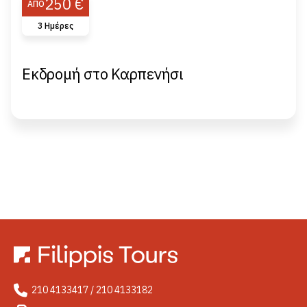
250 €
ΑΠΌ
3 Ημέρες
Εκδρομή στο Καρπενήσι
210 4133417 / 210 4133182