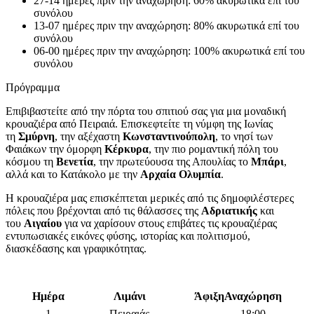
27-14 ημέρες πριν την αναχώρηση: 60% ακυρωτικά επί του
συνόλου
13-07 ημέρες πριν την αναχώρηση: 80% ακυρωτικά επί του
συνόλου
06-00 ημέρες πριν την αναχώρηση: 100% ακυρωτικά επί του
συνόλου
Πρόγραμμα
Επιβιβαστείτε από την πόρτα του σπιτιού σας για μια μοναδική
κρουαζιέρα από Πειραιά. Επισκεφτείτε τη νύμφη της Ιωνίας
τη
Σμύρνη
, την αξέχαστη
Κωνσταντινούπολη
, το νησί των
Φαιάκων την όμορφη
Κέρκυρα
, την πιο ρομαντική πόλη του
κόσμου τη
Βενετία
, την πρωτεύουσα της Απουλίας το
Μπάρι
,
αλλά και το Κατάκολο με την
Αρχαία Ολυμπία
.
Η κρουαζιέρα μας επισκέπτεται μερικές από τις δημοφιλέστερες
πόλεις που βρέχονται από τις θάλασσες της
Αδριατικής
και
του
Αιγαίου
για να χαρίσουν στους επιβάτες τις κρουαζιέρας
εντυπωσιακές εικόνες φύσης, ιστορίας και πολιτισμού,
διασκέδασης και γραφικότητας.
Ημέρα
Λιμάνι
Άφιξη
Αναχώρηση
1
Πειραιάς
-
18:00