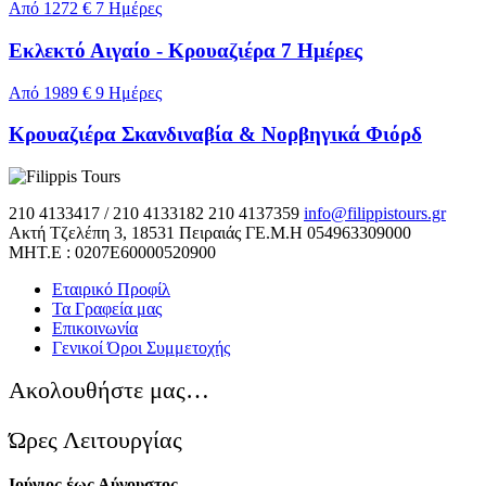
Από
1272 €
7 Ημέρες
Εκλεκτό Αιγαίο - Κρουαζιέρα 7 Ημέρες
Από
1989 €
9 Ημέρες
Κρουαζιέρα Σκανδιναβία & Νορβηγικά Φιόρδ
210 4133417 / 210 4133182
210 4137359
info@filippistours.gr
Ακτή Τζελέπη 3, 18531 Πειραιάς
ΓΕ.Μ.Η 054963309000
ΜΗΤ.Ε : 0207Ε60000520900
Εταιρικό Προφίλ
Τα Γραφεία μας
Επικοινωνία
Γενικοί Όροι Συμμετοχής
Ακολουθήστε μας…
Ώρες Λειτουργίας
Ιούνιος έως Αύγουστος