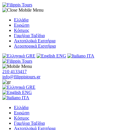
Ελλάδα
Ευρώπη
Κόσμος
Γαμήλια Ταξίδια
Ακτοπλοϊκά Εισιτήρια
Αεροπορικά Εισιτήρια
GRE
ENG
ITA
210 4133417
info@filippistours.gr
GRE
ENG
ITA
Ελλάδα
Ευρώπη
Κόσμος
Γαμήλια Ταξίδια
Ακτοπλοϊκά Εισιτήρια