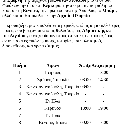
τη
Σμύρνη
, την αξέχαστη
Κωνσταντινούπολη
, το νησί των
Φαιάκων την όμορφη
Κέρκυρα
, την πιο ρομαντική πόλη του
κόσμου τη
Βενετία
, την πρωτεύουσα της Απουλίας το
Μπάρι
,
αλλά και το Κατάκολο με την
Αρχαία Ολυμπία
.
Η κρουαζιέρα μας επισκέπτεται μερικές από τις δημοφιλέστερες
πόλεις που βρέχονται από τις θάλασσες της
Αδριατικής
και
του
Αιγαίου
για να χαρίσουν στους επιβάτες τις κρουαζιέρας
εντυπωσιακές εικόνες φύσης, ιστορίας και πολιτισμού,
διασκέδασης και γραφικότητας.
Ημέρα
Λιμάνι
Άφιξη
Αναχώρηση
1
Πειραιάς
-
18:00
2
Σμύρνη, Τουρκία
08:00
14:30
3
Κωνσταντινούπολη, Τουρκία
08:00
-
4
Κωνσταντινούπολη, Τουρκία
-
-
5
Εν Πλω
-
-
6
Κέρκυρα
13:00
19:00
7
Εν Πλω
-
-
8
Βενετία, Ιταλία
09:00
17:00