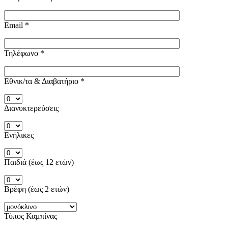
Email
*
Τηλέφωνο
*
Εθνικ/τα & Διαβατήριο
*
Διανυκτερεύσεις
Ενήλικες
Παιδιά (έως 12 ετών)
Βρέφη (έως 2 ετών)
Τύπος Καμπίνας