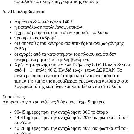
ασφάλιση αστικής, επαγγελματικής ευθύνης.
Δεν Περιλαμβάνονται
Λιμενικά & λοιπά έξοδα 140 €
η κατανάλωση ποτών/αναψυκτικών
η χρέωση παροχής υπηρεσιών κρουαζιερόπλοιου
προαιρετικές εκδρομές
οι υπηρεσίες του κέντρου αισθητικής και αναζωογόνησης
(SPA)
οι αγορές από τα καταστήματα του πλοίου και ότι δεν
αναφέρεται ρητά στα περιλαμβανόμενα.
Χρέωση παροχής υπηρεσιών: Ενήλικες: 80 €, Παιδιά & νέοι
από 4 – 14 ετών: 40 €, Παιδιά έως 4 ετών: ΔΩΡΕΑΝ Τα
ανωτέρω ποσά είναι κατ’ άτομο και είναι αναπόσπαστο
τμήμα της τιμής της κρουαζιέρας, χρεώνονται αυτόματα στο
λογαριασμό της καμπίνας και καταβάλλονται στο πλοίο.
Σημειώσεις
Ακυρωτικά για κρουαζιέρες διάρκειας μέχρι 9 ημέρες
90-45 ημέρες πριν την αναχώρηση: 30€ το άτομο
44-41 ημέρες πριν την αναχώρηση: 20% ακυρωτικά επί του
συνόλου
40-28 ημέρες πριν την αναχώρηση: 40% ακυρωτικά επί του
συνόλου