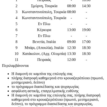
2
Σμύρνη, Τουρκία
08:00
14:30
3
Κωνσταντινούπολη, Τουρκία
08:00
-
4
Κωνσταντινούπολη, Τουρκία
-
-
5
Εν Πλω
-
-
6
Κέρκυρα
13:00
19:00
7
Εν Πλω
-
-
8
Βενετία, Ιταλία
09:00
17:00
9
Μπάρι, (Απουλία), Ιταλία
12:30
18:30
10
Κατάκολον, (Αρχ. Ολυμπία)
13:30
18:30
11
Πειραιάς
12:00
-
Περιλαμβάνονται
Η διαμονή σε καμπίνα της επιλογής σας
πλήρης διατροφή καθημερινά στο κρουαζιερόπλοιο (πρωινό,
μεσημεριανό, δείπνο)
το πρόγραμμα διασκέδασης και ψυχαγωγίας
ασφάλιση αστικής, επαγγελματικής ευθύνης
Η διαμονή σε καμπίνα της επιλογής σας, πλήρης διατροφή
καθημερινά στο κρουαζιερόπλοιο (πρωινό, μεσημεριανό,
δείπνο), το πρόγραμμα διασκέδασης και ψυχαγωγίας,