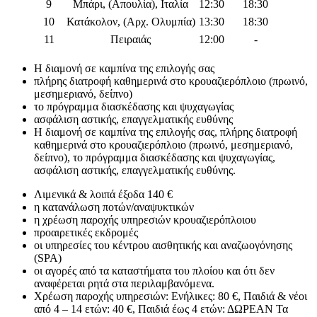
9
Μπάρι, (Απουλία), Ιταλία
12:30
18:30
10
Κατάκολον, (Αρχ. Ολυμπία)
13:30
18:30
11
Πειραιάς
12:00
-
Η διαμονή σε καμπίνα της επιλογής σας
πλήρης διατροφή καθημερινά στο κρουαζιερόπλοιο (πρωινό,
μεσημεριανό, δείπνο)
το πρόγραμμα διασκέδασης και ψυχαγωγίας
ασφάλιση αστικής, επαγγελματικής ευθύνης
Η διαμονή σε καμπίνα της επιλογής σας, πλήρης διατροφή
καθημερινά στο κρουαζιερόπλοιο (πρωινό, μεσημεριανό,
δείπνο), το πρόγραμμα διασκέδασης και ψυχαγωγίας,
ασφάλιση αστικής, επαγγελματικής ευθύνης.
Λιμενικά & λοιπά έξοδα 140 €
η κατανάλωση ποτών/αναψυκτικών
η χρέωση παροχής υπηρεσιών κρουαζιερόπλοιου
προαιρετικές εκδρομές
οι υπηρεσίες του κέντρου αισθητικής και αναζωογόνησης
(SPA)
οι αγορές από τα καταστήματα του πλοίου και ότι δεν
αναφέρεται ρητά στα περιλαμβανόμενα.
Χρέωση παροχής υπηρεσιών: Ενήλικες: 80 €, Παιδιά & νέοι
από 4 – 14 ετών: 40 €, Παιδιά έως 4 ετών: ΔΩΡΕΑΝ Τα