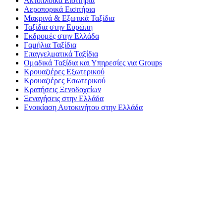
Ακτοπλοϊκά Εισιτήρια
Αεροπορικά Εισιτήρια
Μακρινά & Εξωτικά Ταξίδια
Ταξίδια στην Ευρώπη
Εκδρομές στην Ελλάδα
Γαμήλια Ταξίδια
Επαγγελματικά Ταξίδια
Ομαδικά Ταξίδια και Υπηρεσίες για Groups
Κρουαζιέρες Εξωτερικού
Κρουαζιέρες Εσωτερικού
Κρατήσεις Ξενοδοχείων
Ξεναγήσεις στην Ελλάδα
Ενοικίαση Αυτοκινήτου στην Ελλάδα