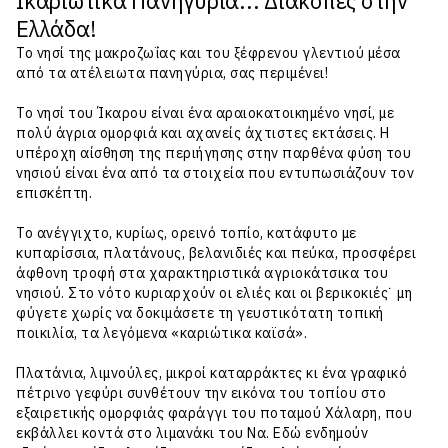
Ικαριώτικα Πανηγύρια... Διακοπές στην
Ελλάδα!
Το νησί της μακροζωΐας και του ξέφρενου γλεντιού μέσα
από τα ατέλειωτα πανηγύρια, σας περιμένει!
Το νησί του Ίκαρου είναι ένα αραιοκατοικημένο νησί, με
πολύ άγρια ομορφιά και αχανείς άχτιστες εκτάσεις. Η
υπέροχη αίσθηση της περιήγησης στην παρθένα φύση του
νησιού είναι ένα από τα στοιχεία που εντυπωσιάζουν τον
επισκέπτη.
Το ανέγγιχτο, κυρίως, ορεινό τοπίο, κατάφυτο με
κυπαρίσσια, πλατάνους, βελανιδιές και πεύκα, προσφέρει
άφθονη τροφή στα χαρακτηριστικά αγριοκάτσικα του
νησιού. Στο νότο κυριαρχούν οι ελιές και οι βερικοκιές˙ μη
φύγετε χωρίς να δοκιμάσετε τη γευστικότατη τοπική
ποικιλία, τα λεγόμενα «καριώτικα καϊσά».
Πλατάνια, λιμνούλες, μικροί καταρράκτες κι ένα γραφικό
πέτρινο γεφύρι συνθέτουν την εικόνα του τοπίου στο
εξαιρετικής ομορφιάς φαράγγι του ποταμού Χάλαρη, που
εκβάλλει κοντά στο λιμανάκι του Να. Εδώ ενδημούν