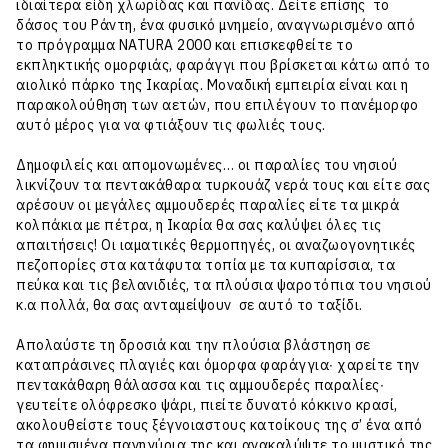
ιδιαίτερα είδη χλωρίδας και πανίδας. Δείτε επίσης το
δάσος του Ράντη, ένα φυσικό μνημείο, αναγνωρισμένο από
το πρόγραμμα NATURA 2000 και επισκεφθείτε το
εκπληκτικής ομορφιάς, φαράγγι που βρίσκεται κάτω από το
αιολικό πάρκο της Ικαρίας. Μοναδική εμπειρία είναι και η
παρακολούθηση των αετών, που επιλέγουν το πανέμορφο
αυτό μέρος για να φτιάξουν τις φωλιές τους.
Δημοφιλείς και απομονωμένες… οι παραλίες του νησιού
λικνίζουν τα πεντακάθαρα τυρκουάζ νερά τους και είτε σας
αρέσουν οι μεγάλες αμμουδερές παραλίες είτε τα μικρά
κολπάκια με πέτρα, η Ικαρία θα σας καλύψει όλες τις
απαιτήσεις! Οι ιαματικές θερμοπηγές, οι αναζωογονητικές
πεζοπορίες στα κατάφυτα τοπία με τα κυπαρίσσια, τα
πεύκα και τις βελανιδιές, τα πλούσια ψαροτόπια του νησιού
κ.α πολλά, θα σας ανταμείψουν σε αυτό το ταξίδι.
Απολαύστε τη δροσιά και την πλούσια βλάστηση σε
καταπράσινες πλαγιές και όμορφα φαράγγια∙ χαρείτε την
πεντακάθαρη θάλασσα και τις αμμουδερές παραλίες∙
γευτείτε ολόφρεσκο ψάρι, πιείτε δυνατό κόκκινο κρασί,
ακολουθείστε τους ξέγνοιαστους κατοίκους της σ’ ένα από
τα φημισμένα πανηγύρια της και ανακαλύψτε το μυστικό της