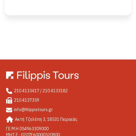
210 4133417 / 210 4133182
210 4137359
info@filippistours.gr
Ακτή Τζελέπη 3, 18531 Πειραιάς
ΓΕ.Μ.Η 054963309000
ΜΗΤ.Ε : 0207Ε60000520900