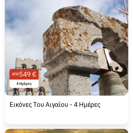
549 €
ΑΠΌ
4 Ημέρες
Εικόνες Του Αιγαίου - 4 Ημέρες