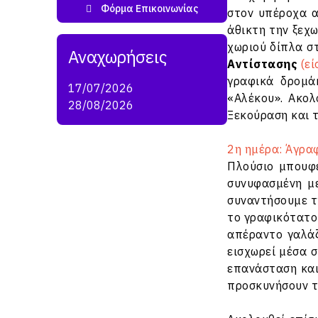
στον υπέροχα 
άθικτη την ξεχω
χωριού δίπλα σ
Αντίστασης
(ε
γραφικά δρομ
17/07/2026
«Αλέκου». Ακολ
28/08/2026
Ξεκούραση και 
2η ημέρα: Άγρα
Πλούσιο μπουφέ
συνυφασμένη με
συναντήσουμε τ
το γραφικότατο 
απέραντο γαλάζ
εισχωρεί μέσα 
επανάσταση και
προσκυνήσουν τ