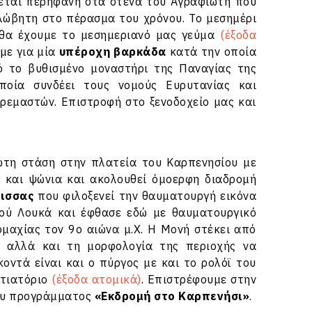
κεται περήφανη στα στενά του Αγραφιώτη που
αλώβητη στο πέρασμα του χρόνου. Το μεσημέρι
θα έχουμε το μεσημεριανό μας γεύμα
(έξοδα
με για μία
υπέροχη βαρκάδα
κατά την οποία
ό το βυθισμένο μοναστήρι της Παναγίας της
ποία συνδέει τους νομούς Ευρυτανίας και
Κρεμαστών. Επιστροφή στο ξενοδοχείο μας και
ώτη στάση στην πλατεία του Καρπενησίου με
έ και ψώνια και ακολουθεί όμοερφη διαδρομή
τισσας
που φιλοξενεί την θαυματουργή εικόνα
τού Λουκά και έφθασε εδώ με θαυματουργικό
μαχίας τον 9ο αιώνα μ.Χ. Η Μονή στέκει από
 αλλά και τη μορφολογία της περιοχής να
ντά είναι και ο πύργος με και το ρολόϊ του
στιατόριο
(έξοδα ατομικά)
. Επιστρέφουμε στην
του προγράμματος
«Εκδρομή στο Καρπενήσι»
.