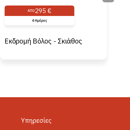
295 €
ΑΠΌ
4 Ημέρες
Εκδρομή Βόλος - Σκιάθος
Ε
Yπηρεσίες