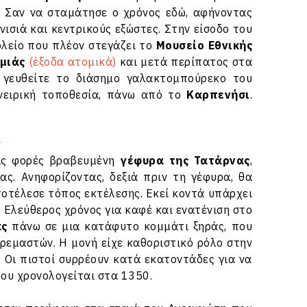
. Σαν να σταμάτησε ο χρόνος εδώ, αφήνοντας
ισιά και κεντρικούς εξώστες. Στην είσοδο του
ολείο που πλέον στεγάζει το
Μουσείο Εθνικής
μιάς
(έξοδα ατομικά)
και μετά περίπατος στα
 γευθείτε το διάσημο γαλακτομπούρεκο του
νειρική τοποθεσία, πάνω από το
Καρπενήσι
.
ν
ρις φορές βραβευμένη
γέφυρα της Τατάρνας
,
ς. Ανηφορίζοντας, δεξιά πριν τη γέφυρα, θα
οτέλεσε τόπος εκτέλεσης. Εκεί κοντά υπάρχει
 Ελεύθερος χρόνος για καφέ και ενατένιση στο
ας
πάνω σε μια κατάφυτο κομμάτι ξηράς, που
ρεμαστών. Η μονή είχε καθοριστικό ρόλο στην
Οι πιστοί συρρέουν κατά εκατοντάδες για να
ου χρονολογείται στα 1350.