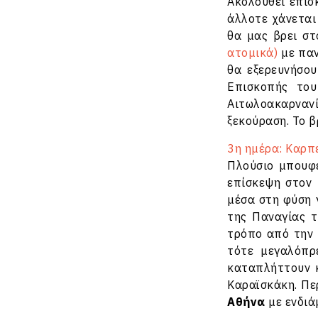
Ακολουθεί επίσ
άλλοτε χάνεται
θα μας βρει σ
ατομικά)
με παν
θα εξερευνήσο
Επισκοπής του
Αιτωλοακαρνανί
ξεκούραση. Το 
3η ημέρα: Καρπε
Πλούσιο μπουφέ
επίσκεψη στον
μέσα στη φύση 
της Παναγίας τ
τρόπο από την 
τότε μεγαλόπρ
καταπλήττουν κ
Καραϊσκάκη. Πε
Αθήνα
με ενδιά