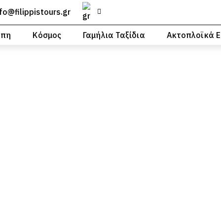
nfo@filippistours.gr
ώπη
Κόσμος
Γαμήλια Ταξίδια
Ακτοπλοϊκά Ε