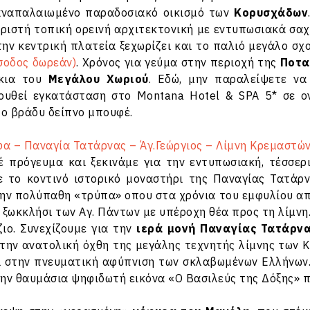
αναπαλαιωμένο παραδοσιακό οικισμό των
Κορυσχάδων
ριστή τοπική ορεινή αρχιτεκτονική με εντυπωσιακά σαχν
την κεντρική πλατεία ξεχωρίζει και το παλιό μεγάλο σχ
ίσοδος δωρεάν)
.
Χρόνος για γεύμα στην περιοχή της
Ποτα
άκια του
Μεγάλου Χωριού
. Εδώ, μην παραλείψετε να
ουθεί εγκατάσταση στο Montana Hotel & SPA 5* σε ο
το βράδυ δείπνο μπουφέ.
φα – Παναγία Τατάρνας – Άγ.Γεώργιος – Λίμνη Κρεμαστώ
 πρόγευμα και ξεκινάμε για την εντυπωσιακή, τέσσε
 το κοντινό ιστορικό μοναστήρι της Παναγίας Τατάρνα
ην πολύπαθη «τρύπα» οπου στα χρόνια του εμφυλίου απ
ξωκκλήσι των Αγ. Πάντων με υπέροχη θέα προς τη λίμνη.
ιο. Συνεχίζουμε για την
ιερά μονή Παναγίας Τατάρν
στην ανατολική όχθη της μεγάλης τεχνητής λίμνης των Κ
 στην πνευματική αφύπνιση των σκλαβωμένων Ελλήνων. 
ην θαυμάσια ψηφιδωτή εικόνα «Ο Βασιλεύς της Δόξης» π