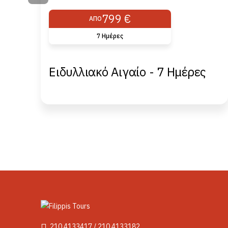
799 €
ΑΠΌ
7 Hμέρες
Ειδυλλιακό Αιγαίο - 7 Hμέρες
210 4133417 / 210 4133182