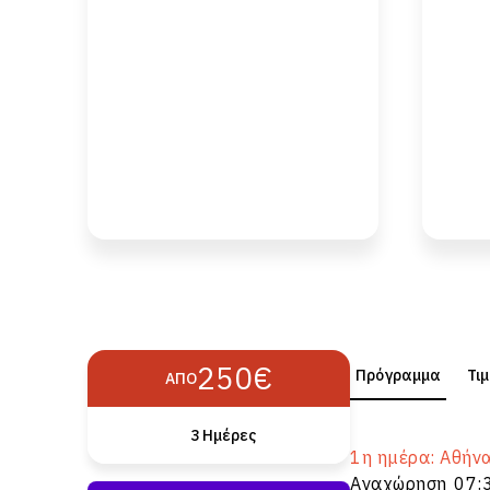
250€
Πρόγραμμα
Τι
ΑΠΌ
3 Ημέρες
1η ημέρα: Αθήν
Αναχώρηση 07:3