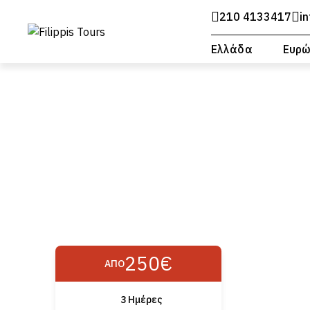
210 4133417
i
Ελλάδα
Ευρ
250€
ΑΠΌ
3 Ημέρες