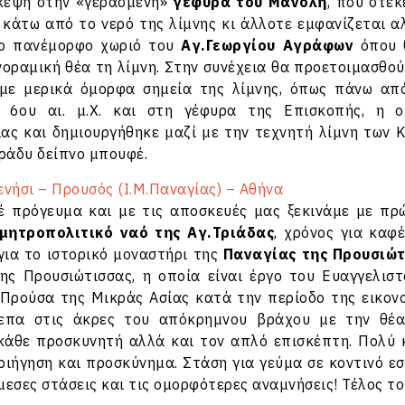
κεψη στην «γερασμένη»
γέφυρα του Μανόλη
, που στέ
 κάτω από το νερό της λίμνης κι άλλοτε εμφανίζεται 
το πανέμορφο χωριό του
Αγ.Γεωργίου Αγράφων
όπου 
οραμική θέα τη λίμνη. Στην συνέχεια θα προετοιμασθού
υμε μερικά όμορφα σημεία της λίμνης, όπως πάνω απ
 6ου αι. μ.Χ. και στη γέφυρα της Επισκοπής, η ο
ας και δημιουργήθηκε μαζί με την τεχνητή λίμνη των 
βράδυ δείπνο μπουφέ.
νήσι – Προυσός (Ι.Μ.Παναγίας) – Αθήνα
 πρόγευμα και με τις αποσκευές μας ξεκινάμε με πρ
μητροπολιτικό ναό της Αγ.Τριάδας
, χρόνος για καφ
για το ιστορικό μοναστήρι της
Παναγίας της Προυσιώ
ης Προυσιώτισσας, η οποία είναι έργο του Ευαγγελισ
Προύσα της Μικράς Ασίας κατά την περίοδο της εικονο
επα στις άκρες του απόκρημνου βράχου με την θέα
άθε προσκυνητή αλλά και τον απλό επισκέπτη. Πολύ κο
ριήγηση και προσκύνημα. Στάση για γεύμα σε κοντινό ε
μεσες στάσεις και τις ομορφότερες αναμνήσεις! Τέλος 