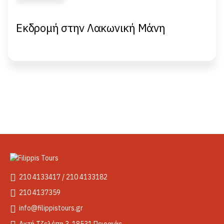
Εκδρομή στην Λακωνική Μάνη
210 4133417 / 210 4133182
210 4137359
info@filippistours.gr
Ακτή Τζελέπη 3, 18531 Πειραιάς