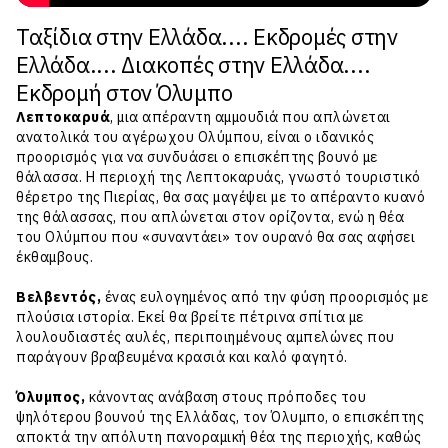
Ταξίδια στην Ελλάδα.... Εκδρομές στην
Ελλάδα.... Διακοπές στην Ελλάδα....
Εκδρομή στον Όλυμπο
Λεπτοκαρυά
, μια απέραντη αμμουδιά που απλώνεται
ανατολικά του αγέρωχου Ολύμπου, είναι ο ιδανικός
προορισμός για να συνδυάσει ο επισκέπτης βουνό με
θάλασσα. Η περιοχή της Λεπτοκαρυάς, γνωστό τουριστικό
θέρετρο της Πιερίας, θα σας μαγέψει με το απέραντο κυανό
της θάλασσας, που απλώνεται στον ορίζοντα, ενώ η θέα
του Ολύμπου που «συναντάει» τον ουρανό θα σας αφήσει
έκθαμβους.
Βελβεντός,
ένας ευλογημένος από την φύση προορισμός με
πλούσια ιστορία. Εκεί θα βρείτε πέτρινα σπίτια με
λουλουδιαστές αυλές, περιποιημένους αμπελώνες που
παράγουν βραβευμένα κρασιά και καλό φαγητό.
Όλυμπος,
κάνοντας ανάβαση στους πρόποδες του
ψηλότερου βουνού της Ελλάδας, τον Όλυμπο, ο επισκέπτης
αποκτά την απόλυτη πανοραμική θέα της περιοχής, καθώς