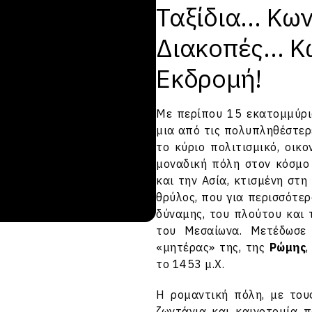
Ταξίδια... Κ
Διακοπές... 
Εκδρομή!
Με περίπου 15 εκατομμύρι
μια από τις πολυπληθέστερε
το κύριο πολιτισμικό, οικ
μοναδική πόλη στον κόσμο
και την Ασία, κτισμένη στη
θρύλος, που για περισσότε
δύναμης, του πλούτου και 
του Μεσαίωνα. Μετέδωσε
«μητέρας» της, της
Ρώμης
,
το 1453 μ.Χ.
Η ρομαντική πόλη, με του
ζωντάνια και καινοτομία 