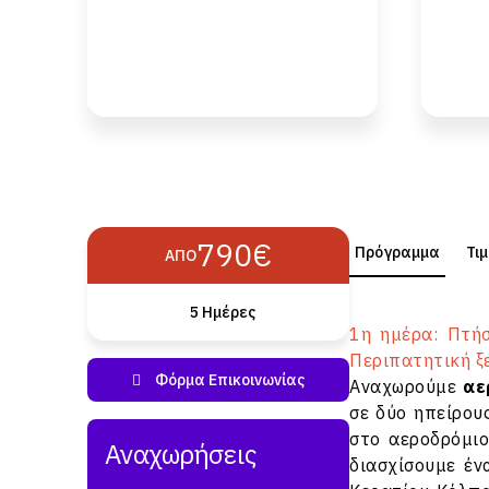
790€
Πρόγραμμα
Τι
ΑΠΌ
5 Ημέρες
1η ημέρα: Πτή
Περιπατητική ξ
Αναχωρούμε
αε
σε δύο ηπείρου
στο αεροδρόμιο
διασχίσουμε έ