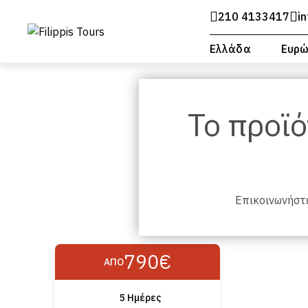
210 4133417
i
Ελλάδα
Ευρ
Το προϊό
Επικοινωνήστε
790€
ΑΠΌ
5 Ημέρες