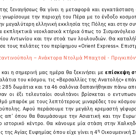
της ξεναγήσεως θα γίνει η μεταφορά και εγκατάσταση 
α γνωρίσουμε την περιοχή του Πέρα με το ένδοξο κοσμο
την μεγαλύτερη ελληνική εκκλησία της Πόλης και στην 
α εκπληκτικά νεοκλασικά κτήρια όπως το Σισμανόγλειο 
γίου Αντωνίου και την στοά των λουλουδιών. Θα καταλή
ε τους πελάτες του περίφημου «Orient Express». Επιστ
ταντινούπολη – Aνάκτορα Ντολμά Μπαχτσέ - Πριγκιπόν
και η σημερινή μας ημέρα θα ξεκινήσει με
επίσκεψη σ
αλάτια του κόσμου, τις «Βερσαλλίες της Ανατολής» επά
α 285 δωμάτια και τα 46 σαλόνια δαπανήθηκαν πάνω από
αν οι έξι τελευταίοι σουλτάνοι βρίσκεται ο εντυπωσ
θμό μπαρόκ με τους λεπτότερους μιναρέδες του κόσμου
ούπολης. Αφού περάσουμε την μεγάλη κρεμαστή γέφυρα
υς απ’ όπου θα θαυμάσουμε την Ασιατική και την Ευρ
ο ιστορικό κέντρο. Θα κάνουμε μία στάση στην Χαλκηδ
η
ς της Αγίας Ευφημίας όπου είχε γίνει η 4
Οικουμενική Σ