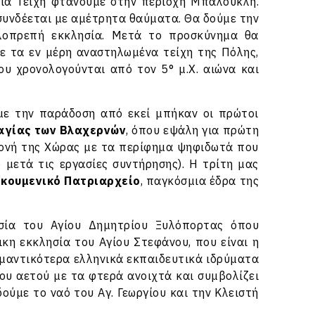
ία Τείχη φτάνουμε στην περιοχή Μπαλουκλή.
συνδέεται με αμέτρητα θαύματα. Θα δούμε την
λοπρεπή εκκλησία. Μετά το προσκύνημα θα
ε τα εν μέρη αναστηλωμένα τείχη της Πόλης,
υ χρονολογούνται από τον 5° μ.Χ. αιώνα και
με την παράδοση από εκεί μπήκαν οι πρώτοι
αγίας των Βλαχερνών
, όπου εψάλη για πρώτη
Μονή της Χώρας με τα περίφημα ψηφιδωτά που
 μετά τις εργασίες συντήρησης). Η τρίτη μας
ικουμενικό Πατριαρχείο
, παγκόσμια έδρα της
σία του Αγίου Δημητρίου Ξυλόπορτας όπου
κη εκκλησία του Αγίου Στεφάνου, που είναι η
ημαντικότερα ελληνικά εκπαιδευτικά ιδρύματα
ου αετού με τα φτερά ανοιχτά και συμβολίζει
ούμε το ναό του Αγ. Γεωργίου και την Κλειστή