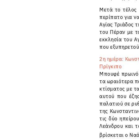
Μετά το τέλος 
περίπατο για ν
Αγίας Τριάδος 
του Πέραν με τ
εκκλησία του Α
που εξυπηρετούσ
2η ημέρα: Κωνσ
Πρίγκιπο
Μπουφέ πρωινό 
τα ωραιότερα π
κτίσματος με τ
αυτού που έζησ
παλατιού σε ρυ
της Κωνσταντιν
τις δύο ηπείρο
Λεάνδρου και τ
βρίσκεται ο Ναό