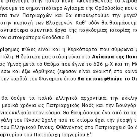
υ φτάνουμε στην παλιά πόλη. Ακολουθώντας τα Χερσα
ήσουμε το σημαντικότερο Αγίασμα της Ορθοδοξίας που 
ατα των Πατριαρχών και θα επισκεφτούμε την μεγα
στην περιοχή των Βλαχερνών. Καθ’ οδόν θα θαυμάσουμ
αντικότερα αμυντικά έργα της παγκόσμιας ιστορίας πο
τον αυτοκράτορα Θεοδόσιο Β’.
ρίφημες πύλες είναι και η Κερκόπορτα που σύμφωνα 
 Πόλη. Η δεύτερη μας στάση είναι στο
Αγίασμα της Παν
ος Ύμνος μετά το θαύμα που έγινε το 626 μ·Χ και τη 
 εσω και έξω νάρθηκες (εφόσον είναι ανοικτή στο κοινό
 στην καρδιά του Φαναρίου όπου
θα επισκεφθούμε το Ο
 θα δούμε τα παλιά ελληνικά αρχοντικά, την εκκλη
α μερικά χρόνια ως Πατριαρχικός Ναός και την Βουλγάρι
ένια εκκλησία στον κόσμο. Θα θαυμάσουμε ένα από τα σ
εγάλη του Γένους Σχολή που το κτίσμα έχει την μορφή τ
του Ελληνικού Γένους. Φθάνοντας στο Πατριαρχείο θα δ
αρτυρίου του Πατριάρχη Γρηγορίου Ε'.