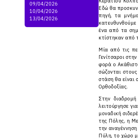
Κερατίου Κόλπο
09/04/2026
Εδώ θα προσκυν
10/04/2026
πηγή, τα μνήμ
13/04/2026
κατευθυνθούμε 
ένα από τα σημ
κτίστηκαν από 
Μία από τις πε
Γενίτσαροι στην
φορά ο Ακάθιστ
σώζονται στους
στάση θα είναι
Ορθοδοξίας.
Στην διαδρομή
λειτούργησε γι
μοναδική σιδερ
της Πόλης, η Μ
την αναγέννηση 
Πύλη, το χώρο μ