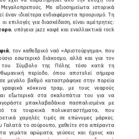
 Μεγαλοπρεπούς. Με αξιοσημείωτα ιστορικά
εί έναν ιδιαίτερα ενδιαφέροντα προορισμό. Τη
 οι επιλογές για διασκέδαση, είναι αμέτρητες:
πορο
, υπόγεια jazz καφέ και εναλλακτικά rock
οφιά
, τον καθεδρικό ναό «Αριστούργημα», που
ούσιο εσωτερικό διάκοσμο, αλλά και για τον
ό του. Σύμβολο της Πόλης τόσο κατά τη
θωμανική περίοδο, όπου αποτελεί σήμερα
 σε μεγάλο βαθμό καταστράφηκε στην πορεία
 γραφικά κόκκινα τραμ, με τους νεαρούς
αι εξωτερικά στα σκαλοπάτια του για να
 αγοράστε μπακλαβαδάκια πασπαλισμένα με
πό τα τουρκικά πολυκαταστήματα, που
ρετικά χαμηλές τιμές σε επώνυμες μάρκες.
υ Γαλατά το σούρουπο, χαθείτε στα απέραντα
τα γεμάτα αρώματα, γεύσεις και ήχους και