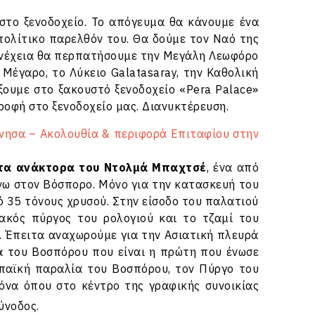
στο ξενοδοχείο. Το απόγευμα θα κάνουμε ένα
πολίτικο παρελθόν του. Θα δούμε τον Ναό της
συνέχεια θα περπατήσουμε την Μεγάλη Λεωφόρο
Μέγαρο, το Λύκειο Galatasaray, την Καθολική
ξουμε στο ξακουστό ξενοδοχείο «Pera Palace»
ροφή στο ξενοδοχείο μας. Διανυκτέρευση.
νησα – Ακολουθία & περιφορά Επιταφίου στην
τα ανάκτορα του Ντολμά Μπαχτσέ
, ένα από
νω στον Βόσπορο. Μόνο για την κατασκευή του
 35 τόνους χρυσού. Στην είσοδο του παλατιού
ιακός πύργος του ρολογιού και το τζαμί του
. Έπειτα αναχωρούμε για την Ασιατική πλευρά
 του Βοσπόρου που είναι η πρώτη που ένωσε
ωπαϊκή παραλία του Βοσπόρου, τον Πύργο του
όνα όπου στο κέντρο της γραφικής συνοικίας
ύνοδος.