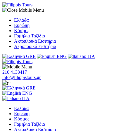
Ελλάδα
Ευρώπη
Κόσμος
Γαμήλια Ταξίδια
Ακτοπλοϊκά Εισιτήρια
Αεροπορικά Εισιτήρια
GRE
ENG
ITA
210 4133417
info@filippistours.gr
GRE
ENG
ITA
Ελλάδα
Ευρώπη
Κόσμος
Γαμήλια Ταξίδια
Ακτοπλοϊκά Εισιτήρια