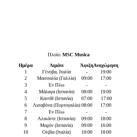
Πλοίο:
MSC Musica
Ημέρα
Λιμάνι
Άφιξη
Αναχώρηση
1
Γένοβα, Ιταλία
-
19:00
2
Μασσαλία (Γαλλία)
09:00
17:00
3
Εν Πλω
-
-
4
Μάλαγα (Ισπανία)
08:00
19:00
5
Καντίθ (Ισπανία)
07:00
17:00
6
Λισαβόνα (Πορτογαλία)
08:00
17:00
7
Εν Πλω
-
-
8
Αλικάντε (Ισπανία)
09:00
18:00
9
Μαχόν (Ισπανία)
09:00
16:00
10
Ολβία (Ιταλία)
10:00
18:00