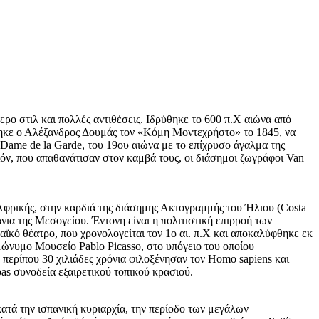
ερο στιλ και πολλές αντιθέσεις. Ιδρύθηκε το 600 π.Χ αιώνα από
στηκε ο Αλέξανδρος Δουμάς τον «Κόμη Μοντεχρήστο» το 1845, να
e Dame de la Garde, του 19ου αιώνα με το επίχρυσο άγαλμα της
ιόν, που απαθανάτισαν στον καμβά τους, οι διάσημοι ζωγράφοι Van
 Αφρικής, στην καρδιά της διάσημης Ακτογραμμής του Ήλιου (Costa
άνια της Μεσογείου. Έντονη είναι η πολιτιστική επιρροή των
αϊκό θέατρο, που χρονολογείται τον 1ο αι. π.Χ και αποκαλύφθηκε εκ
μώνυμο Μουσείο Pablo Picasso, στο υπόγειο του οποίου
 περίπου 30 χιλιάδες χρόνια φιλοξένησαν τον Homo sapiens και
as συνοδεία εξαιρετικού τοπικού κρασιού.
κατά την ισπανική κυριαρχία, την περίοδο των μεγάλων