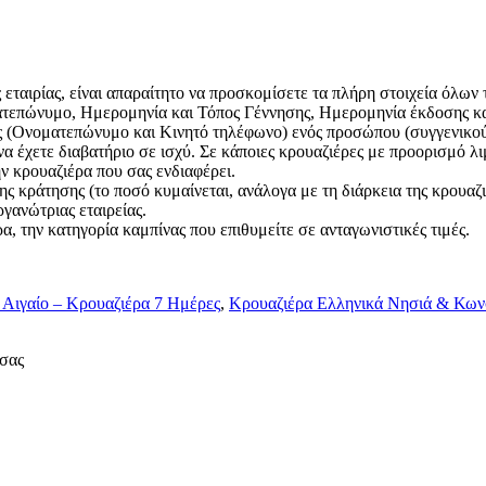
εταιρίας, είναι απαραίτητο να προσκομίσετε τα πλήρη στοιχεία όλων 
οματεπώνυμο, Ημερομηνία και Τόπος Γέννησης, Ημερομηνία έκδοσης κ
νίας (Ονοματεπώνυμο και Κινητό τηλέφωνο) ενός προσώπου (συγγενικο
α έχετε διαβατήριο σε ισχύ. Σε κάποιες κρουαζιέρες με προορισμό λι
ην κρουαζιέρα που σας ενδιαφέρει.
ης κράτησης (το ποσό κυμαίνεται, ανάλογα με τη διάρκεια της κρουαζιέρ
γανώτριας εταιρείας.
, την κατηγορία καμπίνας που επιθυμείτε σε ανταγωνιστικές τιμές.
 Αιγαίο – Κρουαζιέρα 7 Ημέρες
,
Κρουαζιέρα Ελληνικά Νησιά & Κων
 σας