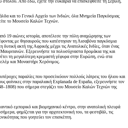
 στόλου. Από εδώ, έχετε την ευκαιρία να επισκεφθείτε τη Σεβίλη,
άλδα και το Γενικό Αρχείο των Ινδιών, όλα Μνημεία Παγκόσμιας
είτε το Μουσείο Καλών Τεχνών.
από 19 αιώνες ιστορία, αποτέλεσε την πύλη αναχώρησης των
έφοντας με θησαυρούς που κατέστησαν τη Λισαβόνα παγκόσμια
δυτική ακτή της Αφρικής μέχρι τις Ανατολικές Ινδίες, όταν ένας
ων Μαυριτανών. Εξερευνήστε τα πολυσύχναστα δρομάκια της και
ιαθέτει τη μεγαλύτερη κρεμαστή γέφυρα στην Ευρώπη, ενώ στα
πελέμ και Μοναστήρι Χερόνιμος.
ς υπέροχες παραλίες που προσελκύουν πολλούς λάτρεις του ήλιου και
ους φοίνικες στην παραλιακή Explanada de España, εξερευνήστε τον
1748–1808) που σήμερα στεγάζει του Μουσείο Καλών Τεχνών της
αντικό εμπορικό και βιομηχανικό κέντρο, στην ανατολική πλευρά
ήμερα, φημίζεται για την αρχιτεκτονική του, τα φεστιβάλ, τις
ρονικότητας που γοητεύει τον επισκέπτη.