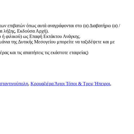
των επιβατών όπως αυτά αναγράφονται στο (α) Διαβατήριο (α) /
αι λήξης, Εκδούσα Αρχή).
ύ ή φιλικού) ως Επαφή Εκτάκτου Ανάγκης.
μάνια της Δυτικής Μεσογείου μπορείτε να ταξιδέψετε και με
ας και τις απαιτήσεις τις εκάστοτε εταιρείας)
σταντινούπολη
,
Κρουαζιέρα Άγιοι Τόποι & Τρεις Ήπειροι
,