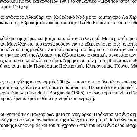
καλύψεις του και αργότερα έγινε το σημαντικό λιμάνι του ισπανικού
σταση 120 χλμ.
ακό ανάκτορο Αλκαθάρ, τον Καθεδρικό Ναό με το καμπαναριό Λα Χιρ
άκια της Εβραϊκής συνοικίας και στην Πλάθα Εσπάνια και επισκεφθ
κό άκρο της χώρας και βρέχεται από τον Ατλαντικό. Με περισσότερο 
 Μαγελλάνου, που αναχωρούσαν για τις εξερευνήσεις τους, επιστρ
 κέντρο μιας μεγάλης ναυτικής αυτοκρατορίας, που εκτεινόταν από τη 
όνο την περιοχή της Αλφάμα, της άλλοτε αριστοκρατικής συνοικίας τ
είες και τα νεοκλασικά της κτίρια. Άρρηκτα δεμένη με τη θάλασσα, δ
λά και τα μνημεία Παγκόσμιας Πολιτιστικής Κληρονομιάς, Πύργος Μ
κα, της μεγάλης ακτογραμμής 200 χλμ., που πήρε το όνομά της από τι
υς και τους γεμάτα καταστήματα δρόμους της. Περπατήστε κάτω από τ
Μπαρόκ έπαυλη Casa de La Asegurada (1685), το ανάκτορο Gravina (
υ προσφέρει υπέροχη θέα στην ευρύτερη περιοχή.
ου νησιού των Βαλεαρίδων μετά τη Μαγιόρκα. Πρόκειται για ένα σημ
οδήγησε σε πλήρη ανακαίνιση της πόλης στα τέλη του 20ού αιώνα και σ
στορικής κληρονομιάς και του σύγχρονου στιλ του δίνει ένα αέρα διαχ