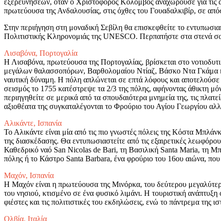
εξερευνήσεων, όταν ο Χριστόφορος Κολόμβος αναχωρούσε για τις ανα
πρωτεύουσα της Ανδαλουσίας, στις όχθες του Γουαδαλκιβίρ, σε από
Στην περιήγηση στη μοναδική Σεβίλη θα επισκεφθείτε το εντυπωσι
Πολιτιστικής Κληρονομιάς της UNESCO. Περπατήστε στα στενά σοκ
Λισαβόνα, Πορτογαλία
Η Λισαβόνα, πρωτεύουσα της Πορτογαλίας, βρίσκεται στο νοτιοδυτι
μεγάλων θαλασσοπόρων, Βαρθολομαίου Ντίαζ, Βάσκο Ντα Γκάμα και
ναυτική δύναμη. Η πόλη απλώνεται σε επτά λόφους και αποτελούσε το
σεισμός το 1755 κατέστρεψε τα 2/3 της πόλης, αφήνοντας άθικτη μ
περιηγηθείτε σε μερικά από τα σπουδαιότερα μνημεία της, τις πλατ
αξιοθέατα της συγκαταλέγονται το Φρούριο του Αγίου Γεωργίου αλ
Αλικάντε, Ισπανία
Το Αλικάντε είναι μία από τις πιο γνωστές πόλεις της Κόστα Μπλάν
της διασκέδασης. Θα εντυπωσιαστείτε από τις εξαιρετικές λεωφόρο
Καθεδρικό ναό San Nicolas de Bari, τη Βασιλική Santa Maria, τη 
πόλης ή το Κάστρο Santa Barbara, ένα φρούριο του 16ου αιώνα, πο
Μαχόν, Ισπανία
Η Μαχόν είναι η πρωτεύουσα της Μινόρκα, του δεύτερου μεγαλύτερ
του νησιού, κτισμένο σε ένα φυσικό λιμάνι. Η τουριστική ανάπτυξη 
φιέστες και τις πολιτιστικές του εκδηλώσεις, ενώ το πάντρεμα της ι
Ολβία, Ιταλία