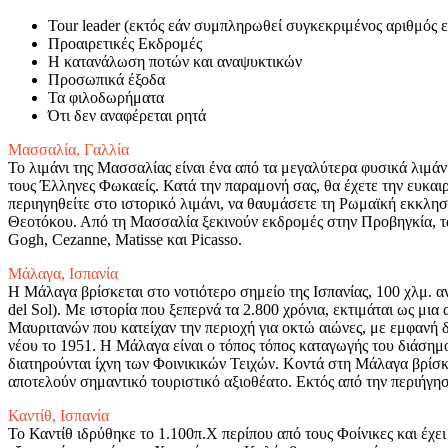
Tour leader (εκτός εάν συμπληρωθεί συγκεκριμένος αριθμός 
Προαιρετικές Εκδρομές
Η κατανάλωση ποτών και αναψυκτικών
Προσωπικά έξοδα
Τα φιλοδωρήματα
Ότι δεν αναφέρεται ρητά
Μασσαλία, Γαλλία
Το λιμάνι της Μασσαλίας είναι ένα από τα μεγαλύτερα φυσικά λιμάνι
τους Έλληνες Φωκαείς. Κατά την παραμονή σας, θα έχετε την ευκαι
περιηγηθείτε στο ιστορικό λιμάνι, να θαυμάσετε τη Ρωμαϊκή εκκλησί
Θεοτόκου. Από τη Μασσαλία ξεκινούν εκδρομές στην Προβηγκία, τα 
Gogh, Cezanne, Matisse και Picasso.
Μάλαγα, Ισπανία
Η Μάλαγα βρίσκεται στο νοτιότερο σημείο της Ισπανίας, 100 χλμ. α
del Sol). Με ιστορία που ξεπερνά τα 2.800 χρόνια, εκτιμάται ως μια
Μαυριτανών που κατείχαν την περιοχή για οκτώ αιώνες, με εμφανή δ
νέου το 1951. Η Μάλαγα είναι ο τόπος τόπος καταγωγής του διάσημ
διατηρούνται ίχνη των Φοινικικών Τειχών. Κοντά στη Μάλαγα βρίσκο
αποτελούν σημαντικό τουριστικό αξιοθέατο. Εκτός από την περιήγησ
Καντίθ, Ισπανία
Το Καντίθ ιδρύθηκε το 1.100π.Χ περίπου από τους Φοίνικες και έχε