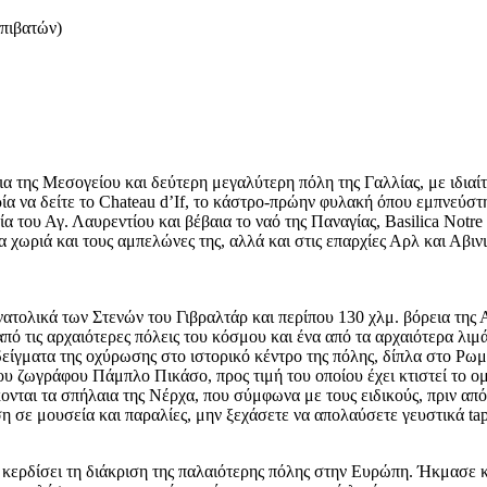
επιβατών)
α της Μεσογείου και δεύτερη μεγαλύτερη πόλη της Γαλλίας, με ιδιαίτ
ρία να δείτε το Chateau d’If, το κάστρο-πρώην φυλακή όπου εμπνεύ
α του Αγ. Λαυρεντίου και βέβαια το ναό της Παναγίας, Basilica Notr
χωριά και τους αμπελώνες της, αλλά και στις επαρχίες Αρλ και Αβιν
νατολικά των Στενών του Γιβραλτάρ και περίπου 130 χλμ. βόρεια της
 από τις αρχαιότερες πόλεις του κόσμου και ένα από τα αρχαιότερα λιμ
είγματα της οχύρωσης στο ιστορικό κέντρο της πόλης, δίπλα στο Ρωμ
ου ζωγράφου Πάμπλο Πικάσο, προς τιμή του οποίου έχει κτιστεί το ο
νται τα σπήλαια της Νέρχα, που σύμφωνα με τους ειδικούς, πριν από
η σε μουσεία και παραλίες, μην ξεχάσετε να απολαύσετε γευστικά tap
ι κερδίσει τη διάκριση της παλαιότερης πόλης στην Ευρώπη. Ήκμασε 