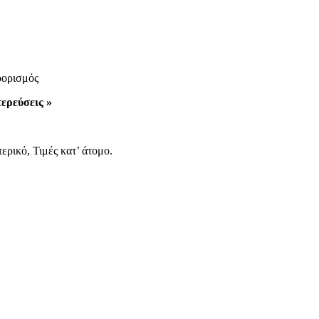
οορισμός
ερεύσεις »
ερικό, Τιμές κατ’ άτομο.