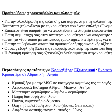
Προϋποθέσεις προκαταβολών και πληρωμών
• Για την ολοκλήρωση της κράτησης και σύμφωνα με τη πολιτική της 
Ταυτότητα (ες) ανάλογα με τη κρουαζιέρα που έχετε επιλέξει (Ον
• Επιπλέον είναι απαραίτητο να αποστείλετε τα στοιχεία επικοινω
• Για τη συμμετοχή σας στην ανωτέρω κρουαζιέρα είναι απαραίτητο ν
ταυτότητα νέου τύπου με λατινικούς χαρακτήρες. Ρωτήστε μας για τ
• Για την επιβεβαίωση απαιτείται προκαταβολή της συνολικής αξίας τ
• Ομοίως εξόφληση βάσει της εμπορικής πολιτικής της εκάστοτε διορ
• Η έγκαιρη κράτηση σας εξασφαλίζει διαθεσιμότητα στην κρουαζιέρα
Περισσότερες προτάσεις
για
Κρουαζιέρες Εξωτερικού
:
Εκλεκτό
Κρουαζιέρα σε Αδριατική – Αιγαίο
Κρουαζιέρα με την MSC σε κατηγορία καμπίνας της επιλογής
Αεροπορικά Εισιτήρια Αθήνα – Μιλάνο – Αθήνα
Μεταφορές αεροδρόμιο – λιμάνι – αεροδρόμιο
Πλήρη διατροφή στο πλοίο
Πισίνα, γυμναστήριο & jacuzzi
Όλη τη διασκέδαση στο πλοίο (shows, Gala κ.ο.κ.)
Ασφάλεια αστικής επαγγελματικής ευθύνης