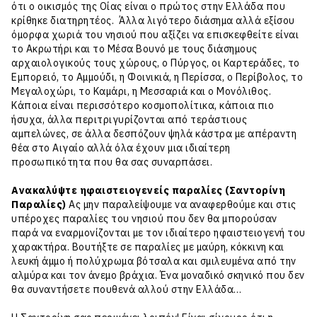
ότι ο οικισμός της Οίας είναι ο πρώτος στην Ελλάδα που
κρίθηκε διατηρητέος. Άλλα λιγότερο διάσημα αλλά εξίσου
όμορφα χωριά του νησιού που αξίζει να επισκεφθείτε είναι
το Ακρωτήρι και το Μέσα Βουνό με τους διάσημους
αρχαιολογικούς τους χώρους, ο Πύργος, οι Καρτεράδες, το
Εμπορειό, το Αμμούδι, η Φοινικιά, η Περίσσα, ο Περίβολος, το
Μεγαλοχώρι, το Καμάρι, η Μεσσαριά και ο Μονόλιθος.
Κάποια είναι περισσότερο κοσμοπολίτικα, κάποια πιο
ήσυχα, άλλα περιτριγυρίζονται από τεράστιους
αμπελώνες, σε άλλα δεσπόζουν ψηλά κάστρα με απέραντη
θέα στο Αιγαίο αλλά όλα έχουν μια ιδιαίτερη
προσωπικότητα που θα σας συναρπάσει.
Ανακαλύψτε ηφαιστειογενείς παραλίες (Σαντορίνη
Παραλίες)
Ας μην παραλείψουμε να αναφερθούμε και στις
υπέροχες παραλίες του νησιού που δεν θα μπορούσαν
παρά να εναρμονίζονται με τον ιδιαίτερο ηφαιστειογενή του
χαρακτήρα. Βουτήξτε σε παραλίες με μαύρη, κόκκινη και
λευκή άμμο ή πολύχρωμα βότσαλα και σμιλευμένα από την
αλμύρα και τον άνεμο βράχια. Ένα μοναδικό σκηνικό που δεν
θα συναντήσετε πουθενά αλλού στην Ελλάδα…