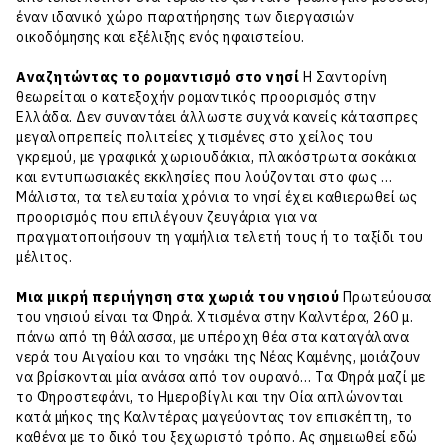
έναν ιδανικό χώρο παρατήρησης των διεργασιών
οικοδόμησης και εξέλιξης ενός ηφαιστείου.
Αναζητώντας το ρομαντισμό στο νησί
Η Σαντορίνη
θεωρείται ο κατεξοχήν ρομαντικός προορισμός στην
Ελλάδα. Δεν συναντάει άλλωστε συχνά κανείς κάτασπρες
μεγαλοπρεπείς πολιτείες χτισμένες στο χείλος του
γκρεμού, με γραφικά χωριουδάκια, πλακόστρωτα σοκάκια
και εντυπωσιακές εκκλησίες που λούζονται στο φως …
Μάλιστα, τα τελευταία χρόνια το νησί έχει καθιερωθεί ως
προορισμός που επιλέγουν ζευγάρια για να
πραγματοποιήσουν τη γαμήλια τελετή τους ή το ταξίδι του
μέλιτος.
Μια μικρή περιήγηση στα χωριά του νησιού
Πρωτεύουσα
του νησιού είναι τα Φηρά. Χτισμένα στην Καλντέρα, 260 μ.
πάνω από τη θάλασσα, με υπέροχη θέα στα καταγάλανα
νερά του Αιγαίου και το νησάκι της Νέας Καμένης, μοιάζουν
να βρίσκονται μία ανάσα από τον ουρανό… Τα Φηρά μαζί με
το Φηροστεφάνι, το Ημεροβίγλι και την Οία απλώνονται
κατά μήκος της Καλντέρας μαγεύοντας τον επισκέπτη, το
καθένα με το δικό του ξεχωριστό τρόπο. Ας σημειωθεί εδώ