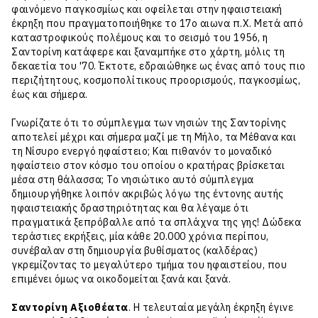
φαινόμενο παγκοσμίως και οφείλεται στην ηφαιστειακή
έκρηξη που πραγματοποιήθηκε το 17ο αιωνα π.Χ. Μετά από
καταστροφικούς πολέμους και το σεισμό του 1956, η
Σαντορίνη κατάφερε και ξαναμπήκε στο χάρτη, μόλις τη
δεκαετία του '70. Έκτοτε, εδραιώθηκε ως ένας από τους πιο
περιζήτητους, κοσμοπολίτικους προορισμούς, παγκοσμίως,
έως και σήμερα.
Γνωρίζατε ότι το σύμπλεγμα των νησιών της Σαντορίνης
αποτελεί μέχρι και σήμερα μαζί με τη Μήλο, τα Μέθανα και
τη Νίσυρο ενεργό ηφαίστειο; Και πιθανόν το μοναδικό
ηφαίστειο στον κόσμο του οποίου ο κρατήρας βρίσκεται
μέσα στη θάλασσα; Το νησιώτικο αυτό σύμπλεγμα
δημιουργήθηκε λοιπόν ακριβώς λόγω της έντονης αυτής
ηφαιστειακής δραστηριότητας και θα λέγαμε ότι
πραγματικά ξεπρόβαλλε από τα σπλάχνα της γης! Δώδεκα
τεράστιες εκρήξεις, μία κάθε 20.000 χρόνια περίπου,
συνέβαλαν στη δημιουργία βυθίσματος (καλδέρας)
γκρεμίζοντας το μεγαλύτερο τμήμα του ηφαιστείου, που
επιμένει όμως να οικοδομείται ξανά και ξανά.
Σαντορίνη Αξιοθέατα
. Η τελευταία μεγάλη έκρηξη έγινε