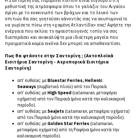
Η Σαντορίνη σας περιμένει λοιπόν! Είναι σίγουρο ότι η
μεθυστική της ατμόσφαιρα όπου το γαλάζιο του Αιγαίου
σμίγει με το κοκκινωπό των βράχων και το λευκό των
σπιτιών θα σας γοητεύσει κάνοντάς σας να ανυπομονείτε
να γυρίσετε πίσω στη «χαμένη Ατλαντίδα» σας! Αφήστε την
ενέργεια που εκλύει το ηφαιστειογενές τοπίο να σας
διαπεράσει και ανακαλύψτε μια ιδιαίτερη μαγεία που
πραγματικά καμία εικόνα δεν μπορεί να απαθανατίσει.
Πως θα φτάσετε στην Σαντορίνη ; (Aκτοπλοϊκά
Eισιτήρια Σαντορίνη - Αεροπορικά Eισιτήρια
Σαντορίνη)
απ’ ευθείας: με
Bluestar Ferries, Hellenic
Seaways
(συμβατικό πλοίο) από τον Πειραιά.
απ’ ευθείας: με
High Speed
(catamaran, μεταφέρει
οχήματα) από τον Πειραιά (μόνο κατά την καλοκαιρινή
περίοδο).
απ’ ευθείας: με
Seajets
(catamaran, μεταφέρει οχήματα)
από τον Πειραιά (μόνο κατά την καλοκαιρινή περίοδο).
απ’ ευθείας: με
Golden Star Ferries
(catamaran,
μεταφέρει οχήματα) από τη Ραφήνα (μόνο κατά την
καλοκαιρινή περίοδο).