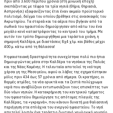
πριν από 3.600 περίπου χρόνια (στη μινωϊκή εποχή)
σκεπάζοντας με τέφρα τα τρία νησιά (Θήρα, Θηρασιά,
Ασπρονήσι) εξαφανίζοντας έτσι έναν ακμαίο προϊστoρικό
πολιτισμό, δείγμα του οποίου βρέθηκε στις ανασκαφές του
Ακρωτηρίου. Τα στερεά και τα αέρια που βγήκαν από τα
σωθικά του ηφαιστείου δημιούργησαν από κάτω του ένα
μεγάλο κενό καταστρέφοντας το κεντρικό του τμήμα. Με
αυτόν τον τρόπο δημιουργήθηκε μια τεράστια χοάνη, η
σημερινή Καλδέρα, με διαστάσεις 8χ4 χλμ. και βάθος μέχρι
400 μ. κάτω από τη θάλασσα!
Η ηφαιστειακή δραστηριότητα συνεχίστηκε πολύ πιο ήπια
δημιουργώντας μέσα στην Καλδέρα τα νησάκια της Παλιάς
και της Νέας Καμένης. Η τελευταία αποτελεί τη νεότερη
χέρσα γη της Μεσογείου, αφού οι λάβες της σχηματίστηκαν
μόλις πριν 434 έως 57 χρόνια από σήμερα. Οι κρατήρες, οι
θερμές ατμίδες, τα νέα ορυκτά και τα ζεστά πολύχρωμα
νερά που αναβλύζουν εντυπωσιάζουν τους επισκέπτες των
δύο νέων νησιών. Η κατακρήμνιση του κεντρικού τμήματος
του ηφαιστείου δημιούργησε τις απότομες πλαγιές της
Καλδέρας, τα «γκρεμνά», που κάνουν δυνατή μια θαλασσινή
περιήγηση στα σπλάχνα του ενεργού ηφαιστείου. Το νησί
αποτελεί λοιπόν ένα τεράστιο ζωντανό γεωλογικό μουσείο,