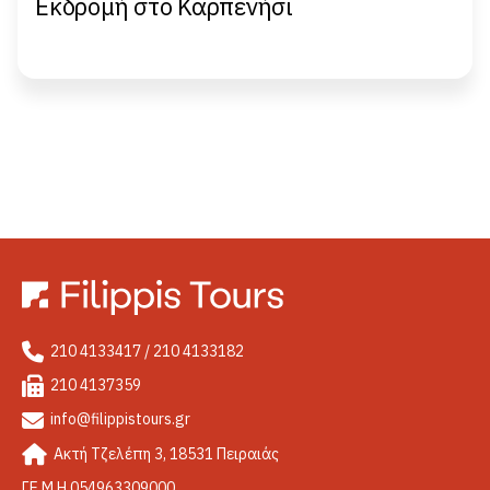
Εκδρομή στο Καρπενήσι
210 4133417 / 210 4133182
210 4137359
info@filippistours.gr
Ακτή Τζελέπη 3, 18531 Πειραιάς
ΓΕ.Μ.Η 054963309000