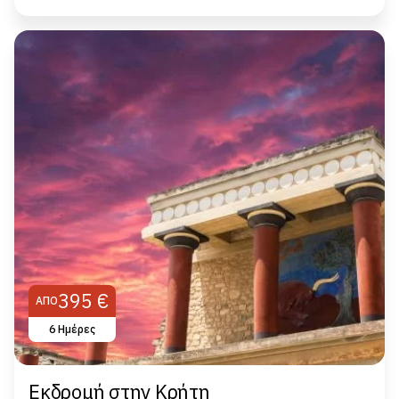
395 €
ΑΠΌ
6 Hμέρες
Εκδρομή στην Κρήτη