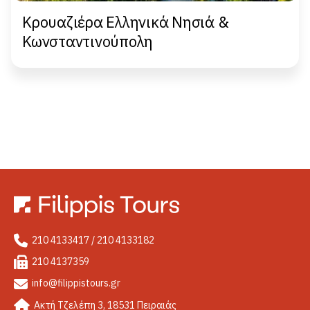
Κρουαζιέρα Ελληνικά Νησιά &
Κωνσταντινούπολη
210 4133417 / 210 4133182
210 4137359
info@filippistours.gr
Ακτή Τζελέπη 3, 18531 Πειραιάς