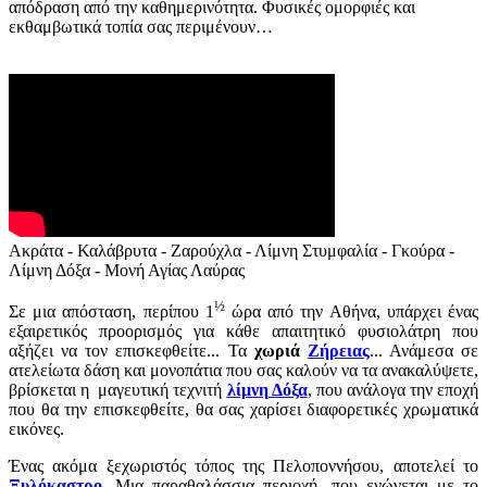
απόδραση από την καθημερινότητα. Φυσικές ομορφιές και
εκθαμβωτικά τοπία σας περιμένουν…
Ακράτα - Καλάβρυτα - Ζαρούχλα - Λίμνη Στυμφαλία - Γκούρα -
Λίμνη Δόξα - Μονή Αγίας Λαύρας
½
Σε μια απόσταση, περίπου 1
ώρα από την Αθήνα, υπάρχει ένας
εξαιρετικός προορισμός για κάθε απαιτητικό φυσιολάτρη που
αξήζει να τον επισκεφθείτε... Τα
χωριά
Ζήρειας
... Ανάμεσα σε
ατελείωτα δάση και μονοπάτια που σας καλούν να τα ανακαλύψετε,
βρίσκεται η μαγευτική τεχνιτή
λίμνη Δόξα
, που ανάλογα την εποχή
που θα την επισκεφθείτε, θα σας χαρίσει διαφορετικές χρωματικά
εικόνες.
Ένας ακόμα ξεχωριστός τόπος της Πελοποννήσου, αποτελεί το
Ξυλόκαστρο
. Μια παραθαλάσσια περιοχή, που ενώνεται με το