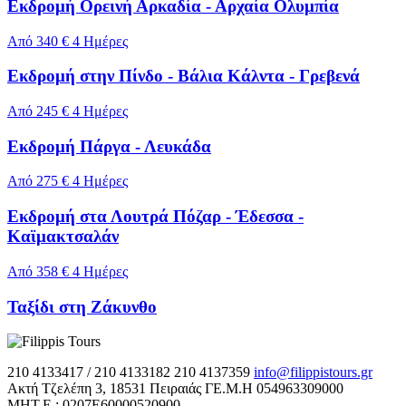
Εκδρομή Ορεινή Αρκαδία - Αρχαία Ολυμπία
Από
340 €
4 Ημέρες
Εκδρομή στην Πίνδο - Βάλια Κάλντα - Γρεβενά
Από
245 €
4 Hμέρες
Εκδρομή Πάργα - Λευκάδα
Από
275 €
4 Hμέρες
Εκδρομή στα Λουτρά Πόζαρ - Έδεσσα -
Καϊμακτσαλάν
Από
358 €
4 Ημέρες
Ταξίδι στη Ζάκυνθο
210 4133417 / 210 4133182
210 4137359
info@filippistours.gr
Ακτή Τζελέπη 3, 18531 Πειραιάς
ΓΕ.Μ.Η 054963309000
ΜΗΤ.Ε : 0207Ε60000520900