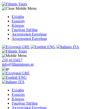
Ελλάδα
Ευρώπη
Κόσμος
Γαμήλια Ταξίδια
Ακτοπλοϊκά Εισιτήρια
Αεροπορικά Εισιτήρια
GRE
ENG
ITA
210 4133417
info@filippistours.gr
GRE
ENG
ITA
Ελλάδα
Ευρώπη
Κόσμος
Γαμήλια Ταξίδια
Ακτοπλοϊκά Εισιτήρια