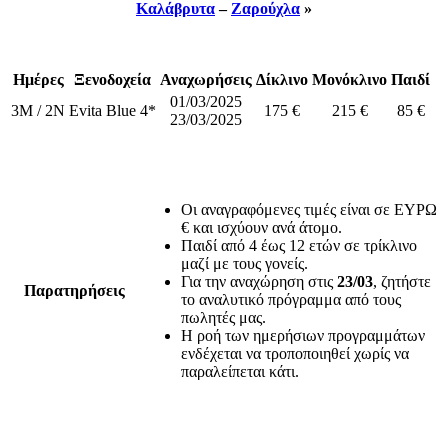
Καλάβρυτα
–
Ζαρούχλα
»
Ημέρες
Ξενοδοχεία
Αναχωρήσεις
Δίκλινο
Μονόκλινο
Παιδί
01/03/2025
3M / 2N
Evita Blue 4*
175 €
215 €
85 €
23/03/2025
Οι αναγραφόμενες τιμές είναι σε ΕΥΡΩ
€ και ισχύουν ανά άτομο.
Παιδί από 4 έως 12 ετών σε τρίκλινο
μαζί με τους γονείς.
Για την αναχώρηση στις
23/03
, ζητήστε
Παρατηρήσεις
το αναλυτικό πρόγραμμα από τους
πωλητές μας.
Η ροή των ημερήσιων προγραμμάτων
ενδέχεται να τροποποιηθεί χωρίς να
παραλείπεται κάτι.