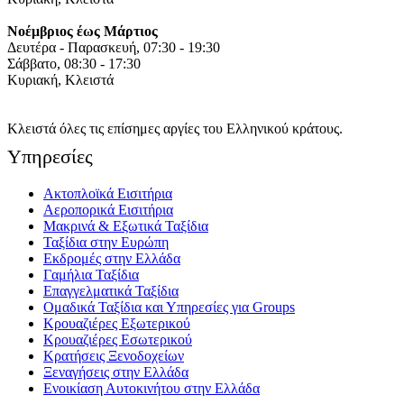
Νοέμβριος έως Μάρτιος
Δευτέρα - Παρασκευή, 07:30 - 19:30
Σάββατο, 08:30 - 17:30
Κυριακή, Κλειστά
Κλειστά όλες τις επίσημες αργίες του Ελληνικού κράτους.
Yπηρεσίες
Ακτοπλοϊκά Εισιτήρια
Αεροπορικά Εισιτήρια
Μακρινά & Εξωτικά Ταξίδια
Ταξίδια στην Ευρώπη
Εκδρομές στην Ελλάδα
Γαμήλια Ταξίδια
Επαγγελματικά Ταξίδια
Ομαδικά Ταξίδια και Υπηρεσίες για Groups
Κρουαζιέρες Εξωτερικού
Κρουαζιέρες Εσωτερικού
Κρατήσεις Ξενοδοχείων
Ξεναγήσεις στην Ελλάδα
Ενοικίαση Αυτοκινήτου στην Ελλάδα