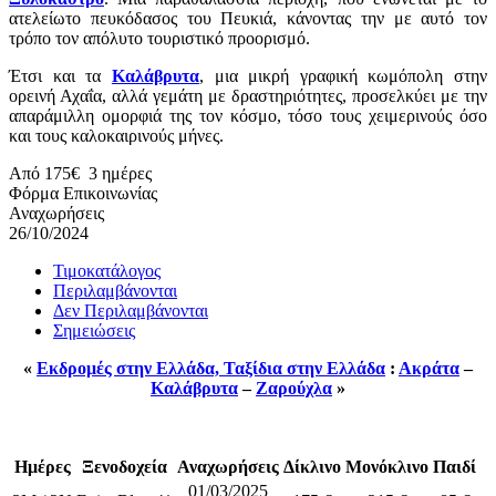
ατελείωτο πευκόδασος του Πευκιά, κάνοντας την με αυτό τον
τρόπο τον απόλυτο τουριστικό προορισμό.
Έτσι και τα
Καλάβρυτα
, μια μικρή γραφική κωμόπολη στην
ορεινή Αχαΐα, αλλά γεμάτη με δραστηριότητες, προσελκύει με την
απαράμιλλη ομορφιά της τον κόσμο, τόσο τους χειμερινούς όσο
και τους καλοκαιρινούς μήνες.
Από
175€
3 ημέρες
26/10/2024
Τιμοκατάλογος
Περιλαμβάνονται
Δεν Περιλαμβάνονται
Σημειώσεις
«
Εκδρομές στην Ελλάδα, Ταξίδια στην Ελλάδα
:
Ακράτα
–
Καλάβρυτα
–
Ζαρούχλα
»
Ημέρες
Ξενοδοχεία
Αναχωρήσεις
Δίκλινο
Μονόκλινο
Παιδί
01/03/2025