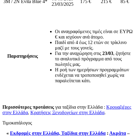
3M / 2N
Evita Blue 4*
175 €
215 €
85 €
23/03/2025
Οι αναγραφόμενες τιμές είναι σε ΕΥΡΩ
€ και ισχύουν ανά άτομο.
Παιδί από 4 έως 12 ετών σε τρίκλινο
μαζί με τους γονείς.
Για την αναχώρηση στις
23/03
, ζητήστε
Παρατηρήσεις
το αναλυτικό πρόγραμμα από τους
πωλητές μας.
Η ροή των ημερήσιων προγραμμάτων
ενδέχεται να τροποποιηθεί χωρίς να
παραλείπεται κάτι.
Περισσότερες προτάσεις
για ταξίδια στην Ελλάδα :
Κρουαζιέρες
στην Ελλάδα
,
Κρατήσεις Ξενοδοχείων στην Ελλάδα
.
Τιμοκατάλογος
«
Εκδρομές στην Ελλάδα, Ταξίδια στην Ελλάδα
:
Ακράτα
–