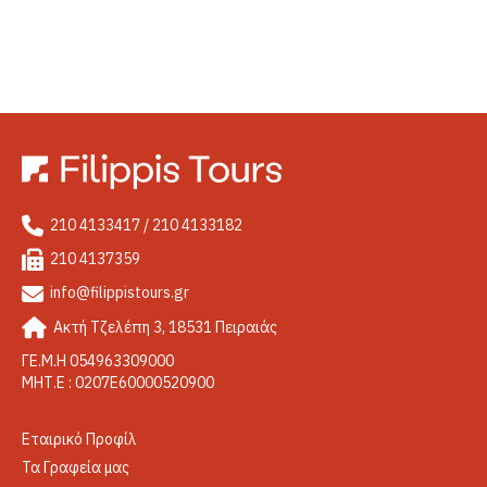
210 4133417 / 210 4133182
210 4137359
info@filippistours.gr
Ακτή Τζελέπη 3, 18531 Πειραιάς
ΓΕ.Μ.Η 054963309000
ΜΗΤ.Ε : 0207Ε60000520900
Εταιρικό Προφίλ
Τα Γραφεία μας