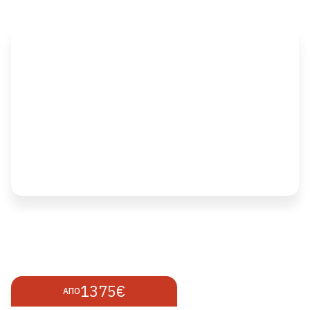
1375€
ΑΠΌ