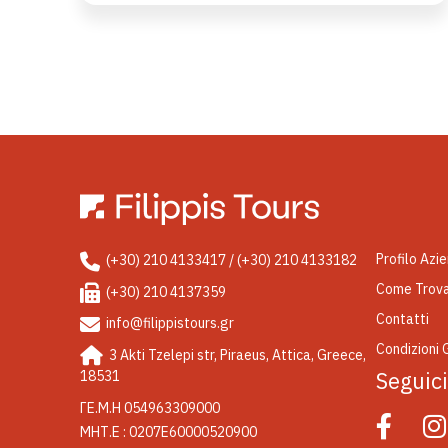
Profilo Azi
(+30) 210 4133417 / (+30) 210 4133182
Come Trova
(+30) 210 4137359
Contatti
info@filippistours.gr
Condizioni 
3 Akti Tzelepi str, Piraeus, Attica, Greece,
Seguic
18531
ΓΕ.Μ.Η 054963309000
ΜΗΤ.Ε : 0207Ε60000520900