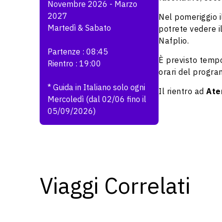
Novembre 2026 - Marzo
2027
Nel pomeriggio i
Martedì & Sabato
potrete vedere il
Nafplio.
Partenze : 08:45
È previsto tempo
Rientro : 19:00
orari del progr
* Guida in Italiano solo ogni
Il rientro ad
Ate
Mercoledì (dal 02/06 fino il
05/09/2026)
Viaggi Correlati