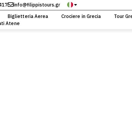
417
info@filippistours.gr
Biglietteria Aerea
Crociere in Grecia
Tour Gr
ati Atene