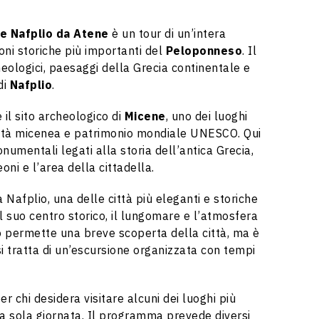
e Nafplio da Atene
è un tour di un’intera
oni storiche più importanti del
Peloponneso
. Il
ologici, paesaggi della Grecia continentale e
di
Nafplio
.
 il sito archeologico di
Micene
, uno dei luoghi
viltà micenea e patrimonio mondiale UNESCO. Qui
umentali legati alla storia dell’antica Grecia,
oni e l’area della cittadella.
 Nafplio, una delle città più eleganti e storiche
il suo centro storico, il lungomare e l’atmosfera
o permette una breve scoperta della città, ma è
i tratta di un’escursione organizzata con tempi
r chi desidera visitare alcuni dei luoghi più
na sola giornata. Il programma prevede diversi