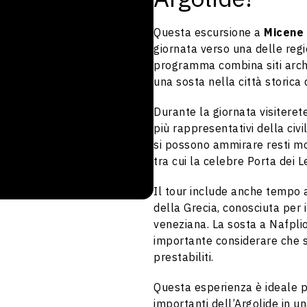
Questa escursione a
Micene 
giornata verso una delle regi
programma combina siti arche
una sosta nella città storica 
Durante la giornata visiterete
più rappresentativi della ci
si possono ammirare resti mon
tra cui la celebre Porta dei Le
Il tour include anche tempo a
della Grecia, conosciuta per 
veneziana. La sosta a Nafpli
importante considerare che s
prestabiliti.
Questa esperienza è ideale pe
importanti dell’Argolide in u