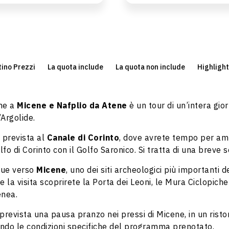
tino Prezzi
La quota include
La quota non include
Highligh
ne a
Micene e Nafplio da Atene
è un tour di un’intera gio
Argolide.
 prevista al
Canale di Corinto
, dove avrete tempo per amm
lfo di Corinto con il Golfo Saronico. Si tratta di una breve 
gue verso
Micene
, uno dei siti archeologici più importanti
a visita scoprirete la Porta dei Leoni, le Mura Ciclopiche 
enea.
 prevista una pausa pranzo nei pressi di Micene, in un rist
ondo le condizioni specifiche del programma prenotato.