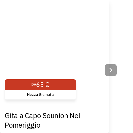
65 €
DA
Mezza Giornata
Gita a Capo Sounion Nel
To
Pomeriggio
Mi