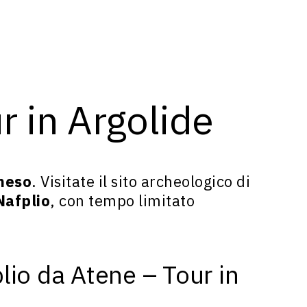
r in Argolide
neso
. Visitate il sito archeologico di
Nafplio
, con tempo limitato
lio da Atene – Tour in