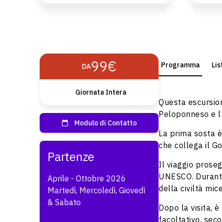
99€
Programma
Lis
DA
Giornata Intera
Questa escursio
Peloponneso e l’
La prima sosta è
che collega il Go
Il viaggio prose
UNESCO. Durante l
Aprile - Ottobre 2026
della civiltà mic
Martedì, Mercoledì, Giovedì
& Sabato
Dopo la visita, è
facoltativo, sec