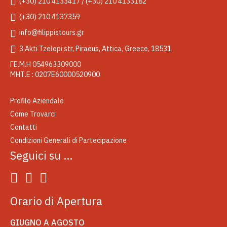
(+30) 210 4133417 / (+30) 210 4133182
(+30) 210 4137359
info@filippistours.gr
3 Akti Tzelepi str, Piraeus, Attica, Greece, 18531
ΓΕ.Μ.Η 054963309000
ΜΗΤ.Ε : 0207Ε60000520900
Profilo Aziendale
Come Trovarci
Contatti
Condizioni Generali di Partecipazione
Seguici su …
Orario di Apertura
GIUGNO A AGOSTO