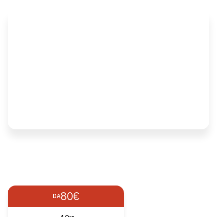
80€
DA