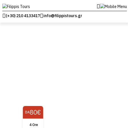
(+30) 210 4133417
info@filippistours.gr
80€
DA
4 Ore