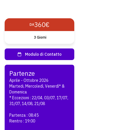
360€
DA
3 Giorni
Aprile - Ottobre 2026
Martedi, Mercoledì, Venerdì* &
Domenica
* Eccezioni : 22/04, 03/07, 17/07,
31/07, 14/08, 21/08
Partenza : 08:45
Rientro : 19:00