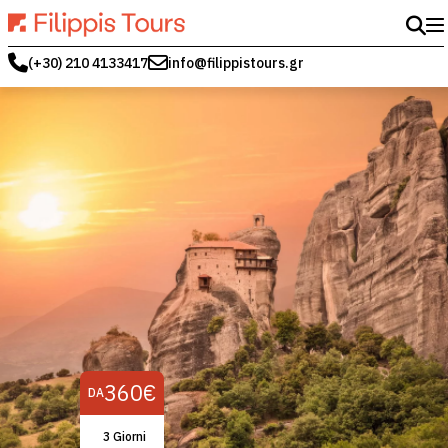
(+30) 210 4133417
info@filippistours.gr
360€
DA
3 Giorni