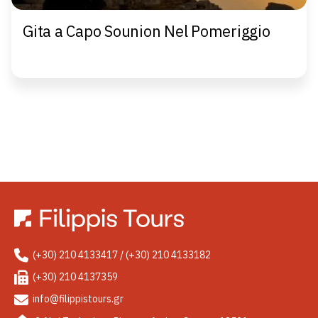
Gita a Capo Sounion Nel Pomeriggio
(+30) 210 4133417 / (+30) 210 4133182
(+30) 210 4137359
info@filippistours.gr