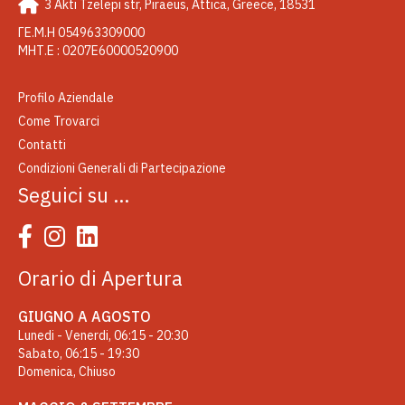
3 Akti Tzelepi str, Piraeus, Attica, Greece, 18531
ΓΕ.Μ.Η 054963309000
ΜΗΤ.Ε : 0207Ε60000520900
Profilo Aziendale
Come Trovarci
Contatti
Condizioni Generali di Partecipazione
Seguici su …
Orario di Apertura
GIUGNO A AGOSTO
Lunedi - Venerdi, 06:15 - 20:30
Sabato, 06:15 - 19:30
Domenica, Chiuso