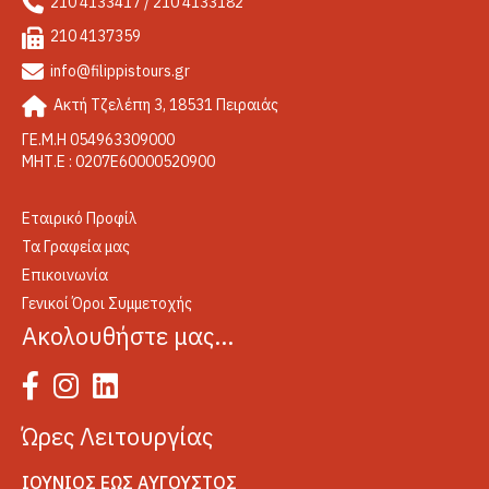
210 4133417 / 210 4133182
210 4137359
info@filippistours.gr
Ακτή Τζελέπη 3, 18531 Πειραιάς
ΓΕ.Μ.Η 054963309000
ΜΗΤ.Ε : 0207Ε60000520900
Εταιρικό Προφίλ
Τα Γραφεία μας
Επικοινωνία
Γενικοί Όροι Συμμετοχής
Ακολουθήστε μας…
Ώρες Λειτουργίας
ΙΟΎΝΙΟΣ ΈΩΣ ΑΎΓΟΥΣΤΟΣ