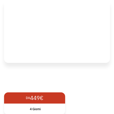
449€
DA
4 Giorni