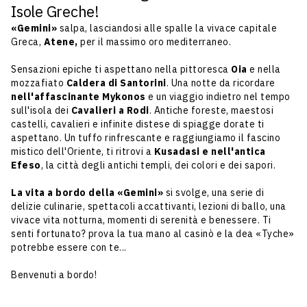
Isole Greche!
«Gemini»
salpa, lasciandosi alle spalle la vivace capitale
Greca,
Atene
,
per il massimo oro mediterraneo.
Sensazioni epiche ti aspettano nella pittoresca
Oia
e nella
mozzafiato
Caldera di Santorini
. Una notte da ricordare
nell'affascinante Mykonos
e un viaggio indietro nel tempo
sull'isola dei
Cavalieri a Rodi
. Antiche foreste, maestosi
castelli, cavalieri e infinite distese di spiagge dorate ti
aspettano. Un tuffo rinfrescante e raggiungiamo il fascino
mistico dell'Oriente, ti ritrovi a
Kusadasi
e nell'antica
Efeso
, la città degli antichi templi, dei colori e dei sapori.
La vita a bordo della «Gemini»
si svolge, una serie di
delizie culinarie, spettacoli accattivanti, lezioni di ballo, una
vivace vita notturna, momenti di serenità e benessere. Ti
senti fortunato? prova la tua mano al casinò e la dea «Tyche»
potrebbe essere con te...
Benvenuti a bordo!