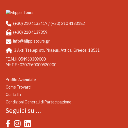
(+30) 210 4133417 / (+30) 210 4133182
(+30) 210 4137359
info@filippistours.gr
3 Akti Tzelepi str, Piraeus, Attica, Greece, 18531
ΓΕ.Μ.Η 054963309000
ΜΗΤ.Ε : 0207Ε60000520900
Profilo Aziendale
Come Trovarci
Contatti
Condizioni Generali di Partecipazione
Seguici su …