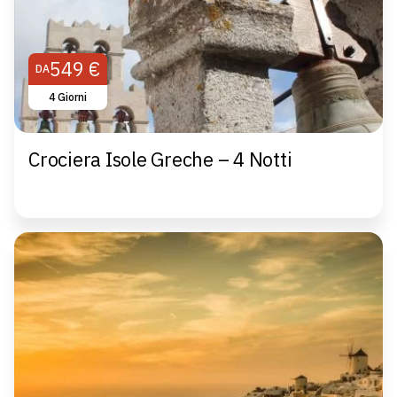
549 €
DA
4 Giorni
Crociera Isole Greche – 4 Notti