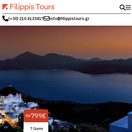
(+30) 210 4133417
info@filippistours.gr
799€
DA
7 Giorni