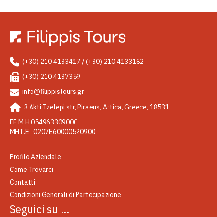
(+30) 210 4133417 / (+30) 210 4133182
(+30) 210 4137359
info@filippistours.gr
3 Akti Tzelepi str, Piraeus, Attica, Greece, 18531
ΓΕ.Μ.Η 054963309000
ΜΗΤ.Ε : 0207Ε60000520900
Profilo Aziendale
Come Trovarci
Contatti
Condizioni Generali di Partecipazione
Seguici su …