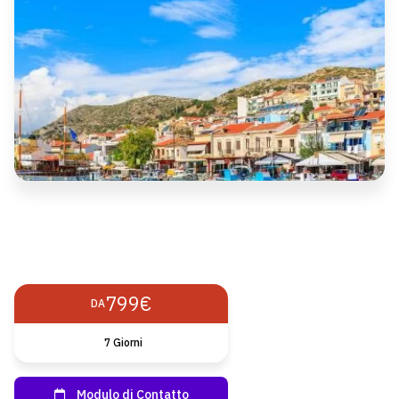
799€
DA
7 Giorni